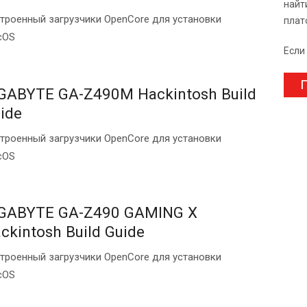
найт
троенный загрузчики OpenCore для установки
плат
cOS
Если
П
GABYTE GA-Z490M Hackintosh Build
ide
троенный загрузчики OpenCore для установки
cOS
GABYTE GA-Z490 GAMING X
ckintosh Build Guide
троенный загрузчики OpenCore для установки
cOS