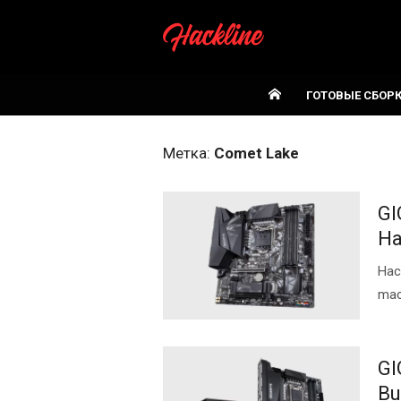
Skip
to
content
ГОТОВЫЕ СБОР
Метка:
Comet Lake
GI
Ha
Нас
ma
GI
Bu