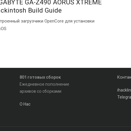
GABYTE GA-Z490 AORUS XTREME
ckintosh Build Guide
троенный загрузчики OpenCore для установки
cOS
801 готовых сборок
Конта
Ежедневное пополнение
ihackl
архивов со сборками
Telegr
О Нас