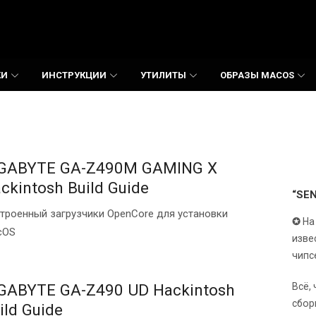
КИ
ИНСТРУКЦИИ
УТИЛИТЫ
ОБРАЗЫ MACOS
GABYTE GA-Z490M GAMING X
ckintosh Build Guide
“SE
троенный загрузчики OpenCore для установки
✪
На
cOS
изве
чипс
Всё,
GABYTE GA-Z490 UD Hackintosh
сбор
ild Guide