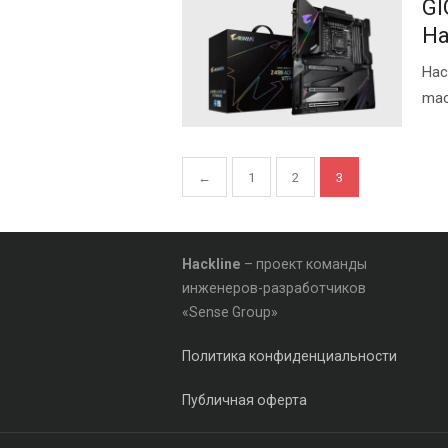
GI
Ha
Нас
ma
Пагинация
←
1
2
3
записей
Hackline
– проект команды
инженеров-разработчиков
«Sense Group»
Политика конфиденциальности
Публичная оферта