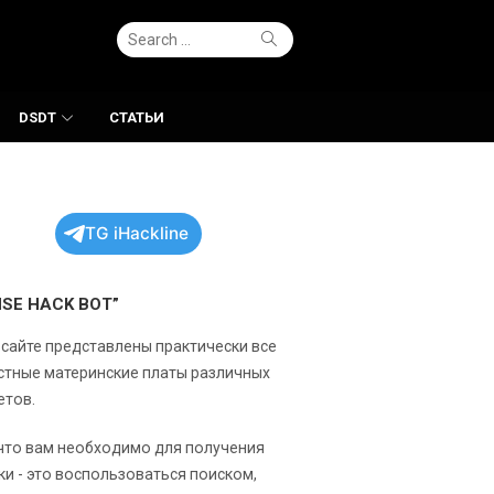
Search
Search
for:
DSDT
СТАТЬИ
TG iHackline
NSE HACK BOT”
 сайте представлены практически все
стные материнские платы различных
етов.
 что вам необходимо для получения
ки - это воспользоваться поиском,