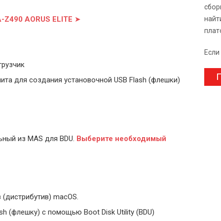
сбор
A-Z490 AORUS ELITE
➤
найт
плат
Если
грузчик
П
ита для создания установочной USB Flash (флешки)
ьный из MAS для BDU.
Выберите
необходимый
 (дистрибутив) macOS.
 (флешку) с помощью Boot Disk Utility (BDU)