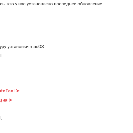
ь, что у вас установлено последнее обновление
уру установки macOS
l
teTool ➤
ция ➤
t