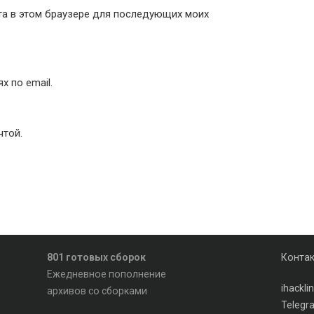
йта в этом браузере для последующих моих
 по email.
чтой.
801 готовых сборок
Конта
Ежедневное пополнение
ihackl
архивов со сборками
Telegr