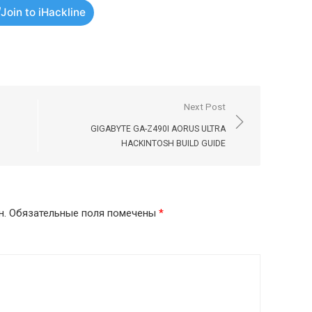
Join to iHackline
Next Post
GIGABYTE GA-Z490I AORUS ULTRA
HACKINTOSH BUILD GUIDE
н.
Обязательные поля помечены
*