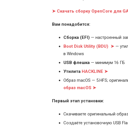
➤ Скачать сборку OpenCore для G
Вам понадобится:
Cборка (EFI)
— настроенный за
Boot Disk Utility (BDU) ➤
— утил
в Windows
USB флешка
— минимум 16 ГБ
Утилита
HACKLINE ➤
Образ macOS — 5.HFS; оригинал
образ macOS ➤
Первый этап установки:
Скачиваете оригинальный образ
Создаёте установочную USB Flash