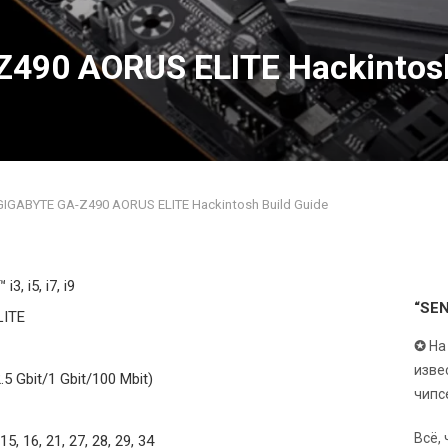
490 AORUS ELITE Hackintosh
GIGABYTE GA-Z490 AORUS ELITE Hackintosh Build Guide
i3, i5, i7, i9
“SE
LITE
✪
На
изве
5 Gbit/1 Gbit/100 Mbit)
чипс
Всё,
, 15, 16, 21, 27, 28, 29, 34