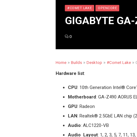
#COMET LAKE
OPENCORE
GIGABYTE GA-Z
0
»
»
»
»
Home
Builds
Desktop
#Comet Lake
Hardware list
:
CPU
: 10th Generation Intel
®
Core™ 
Motherboard
: GA-Z490 AORUS E
GPU
: Radeon
LAN
: Realtek
®
2.5GbE LAN chip (2.
Audio
: ALC1220-VB
Audio Layout
: 1, 2, 3, 5, 7, 11, 13