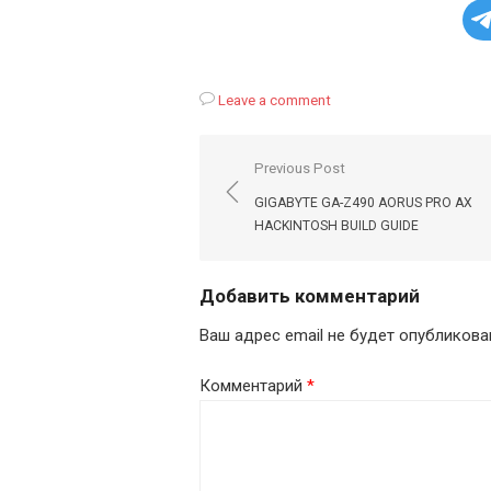
Leave a comment
Навигация
Previous Post
по
GIGABYTE GA-Z490 AORUS PRO AX
записям
HACKINTOSH BUILD GUIDE
Добавить комментарий
Ваш адрес email не будет опубликова
Комментарий
*