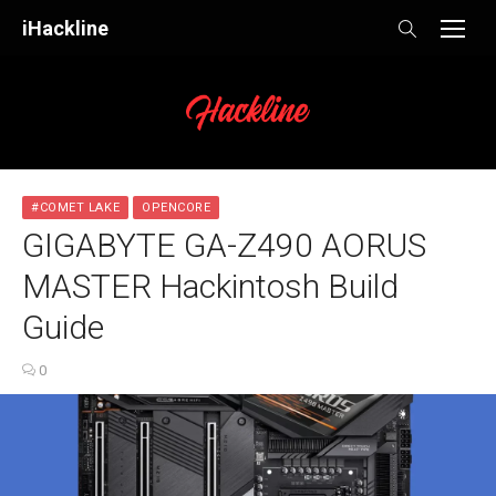
Skip
iHackline
to
content
#COMET LAKE
OPENCORE
GIGABYTE GA-Z490 AORUS
MASTER Hackintosh Build
Guide
0