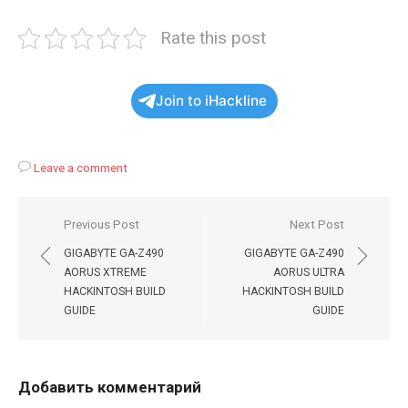
Rate this post
Join to iHackline
Leave a comment
Навигация
Previous Post
Next Post
по
GIGABYTE GA-Z490
GIGABYTE GA-Z490
записям
AORUS XTREME
AORUS ULTRA
HACKINTOSH BUILD
HACKINTOSH BUILD
GUIDE
GUIDE
Добавить комментарий