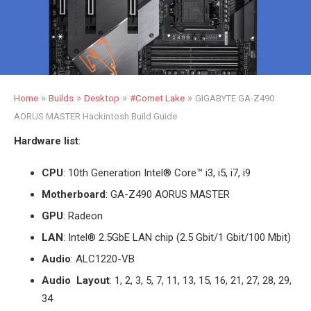
»
»
»
»
Home
Builds
Desktop
#Comet Lake
GIGABYTE GA-Z490
AORUS MASTER Hackintosh Build Guide
Hardware list
:
CPU
: 10th Generation Intel
®
Core™ i3, i5, i7, i9
Motherboard
: GA-Z490 AORUS MASTER
GPU
: Radeon
LAN
: Intel
®
2.5GbE LAN chip (2.5 Gbit/1 Gbit/100 Mbit)
Audio
: ALC1220-VB
Audio Layout
: 1, 2, 3, 5, 7, 11, 13, 15, 16, 21, 27, 28, 29,
34