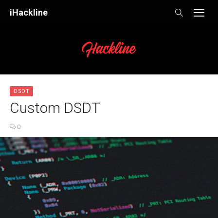
Skip
iHackline
to
content
DSDT
Custom DSDT
0