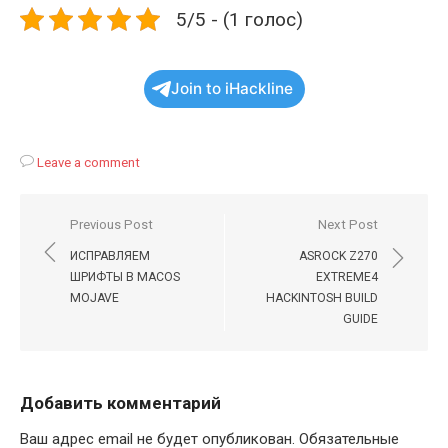
5/5 - (1 голос)
Join to iHackline
Leave a comment
Навигация
Previous Post
Next Post
по
ИСПРАВЛЯЕМ
ASROCK Z270
записям
ШРИФТЫ В MACOS
EXTREME4
MOJAVE
HACKINTOSH BUILD
GUIDE
Добавить комментарий
Ваш адрес email не будет опубликован.
Обязательные