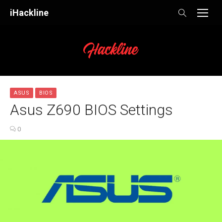
Skip
iHackline
to
content
ASUS
BIOS
Asus Z690 BIOS Settings
0