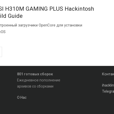
I H310M GAMING PLUS Hackintosh
ild Guide
троенный загрузчики OpenCore для установки
cOS
801 готовых сборок
Конта
Ежедневное пополнение
ihackl
архивов со сборками
Telegr
О Нас