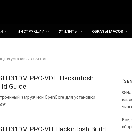
КИ
ИНСТРУКЦИИ
УТИЛИТЫ
ОБРАЗЫ MACOS
и для установки хакинтош.
I H310M PRO-VDH Hackintosh
“SE
ild Guide
✪
На
троенный загрузчики OpenCore для установки
изве
cOS
чипс
Всё,
сбор
I H310M PRO-VH Hackintosh Build