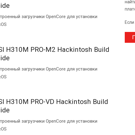
найт
ide
плат
троенный загрузчики OpenCore для установки
Если
cOS
П
I H310M PRO-M2 Hackintosh Build
ide
троенный загрузчики OpenCore для установки
cOS
I H310M PRO-VD Hackintosh Build
ide
троенный загрузчики OpenCore для установки
cOS