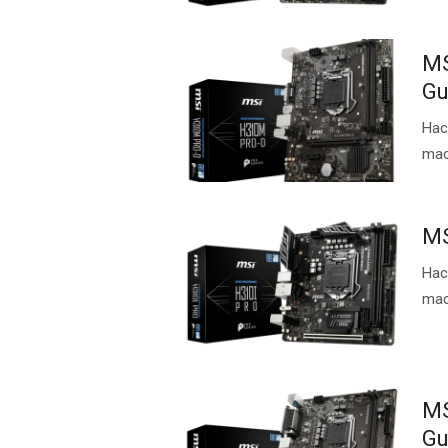
MS
Gu
Нас
ma
MS
Нас
ma
MS
Gu