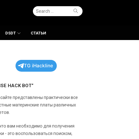
Search
Search
for:
DSDT
СТАТЬИ
TG iHackline
NSE HACK BOT”
 сайте представлены практически все
стные материнские платы различных
етов.
 что вам необходимо для получения
ки - это воспользоваться поиском,