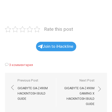
Rate this post
Join to iHackline
3 комментария
Навигация
Previous Post
Next Post
по
GIGABYTE GA-Z490M
GIGABYTE GA-Z490M
записям
HACKINTOSH BUILD
GAMING X
GUIDE
HACKINTOSH BUILD
GUIDE