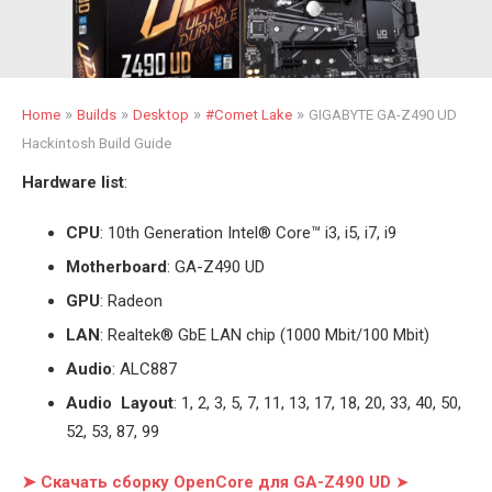
»
»
»
»
Home
Builds
Desktop
#Comet Lake
GIGABYTE GA-Z490 UD
Hackintosh Build Guide
Hardware list
:
CPU
: 10th Generation Intel
®
Core™ i3, i5, i7, i9
Motherboard
: GA-Z490 UD
GPU
: Radeon
LAN
: Realtek
®
GbE LAN chip (1000 Mbit/100 Mbit)
Audio
: ALC887
Audio Layout
: 1, 2, 3, 5, 7, 11, 13, 17, 18, 20, 33, 40, 50,
52, 53, 87, 99
➤ Скачать сборку OpenCore для GA-Z490 UD
➤