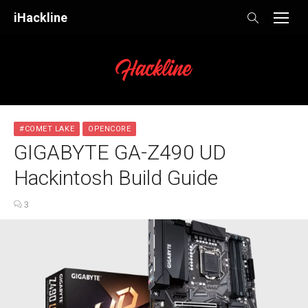
Skip
iHackline
to
content
#COMET LAKE
OPENCORE
GIGABYTE GA-Z490 UD
Hackintosh Build Guide
3