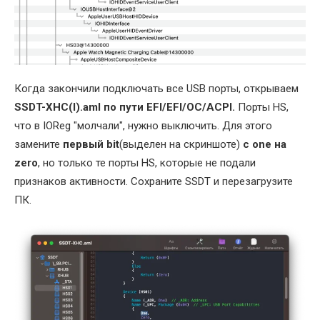
Когда закончили подключать все USB порты, открываем
SSDT-XHC(I).aml по пути EFI/EFI/OC/ACPI.
Порты HS,
что в IOReg "молчали", нужно выключить. Для этого
замените
первый bit
(выделен на скриншоте)
с
one на
zero
, но только те порты HS, которые не подали
признаков активности. Сохраните SSDT и перезагрузите
ПК.