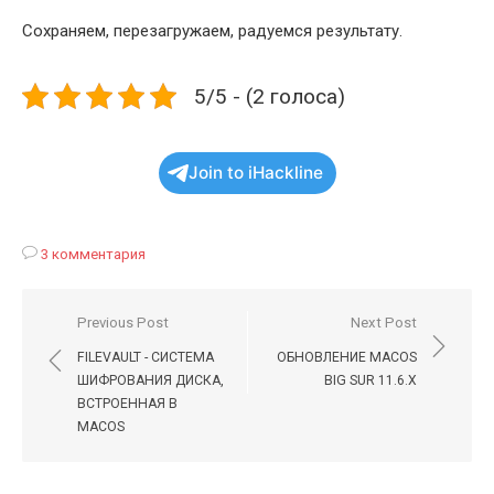
Сохраняем, перезагружаем, радуемся результату.
5/5 - (2 голоса)
Join to iHackline
3 комментария
Навигация
Previous Post
Next Post
по
FILEVAULT - СИСТЕМА
ОБНОВЛЕНИЕ MACOS
записям
ШИФРОВАНИЯ ДИСКА,
BIG SUR 11.6.X
ВСТРОЕННАЯ В
MACOS