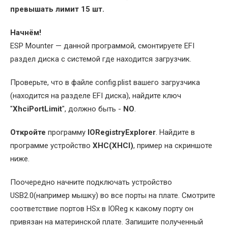
превышать лимит 15 шт.
Начнём!
ESP Mounter — данной программой, смонтируете EFI
раздел диска с системой где находится загрузчик.
Проверьте, что в файле config.plist вашего загрузчика
(находится на разделе EFI диска), найдите ключ
"
XhciPortLimit
", должно быть -
NO
.
Откройте
программу
IORegistryExplorer
. Найдите в
программе устройство
XHC(XHCI)
, пример на скриншоте
ниже.
Поочередно начните подключать устройство
USB2.0(например мышку) во все порты на плате. Смотрите
соответствие портов HSx в IOReg к какому порту он
привязан на материнской плате. Запишите полученный