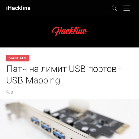
Skip
iHackline
to
content
MANUALS
Патч на лимит USB портов -
USB Mapping
3