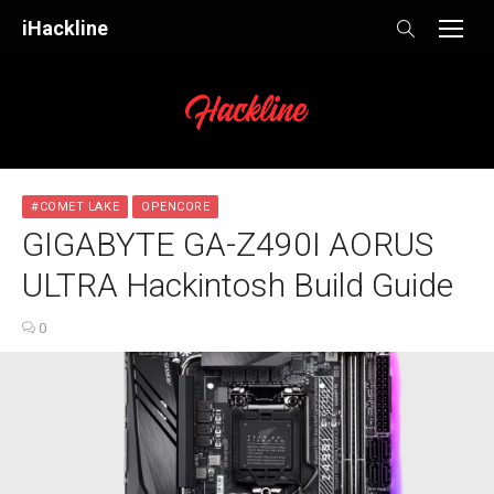
Skip
iHackline
to
content
#COMET LAKE
OPENCORE
GIGABYTE GA-Z490I AORUS
ULTRA Hackintosh Build Guide
0