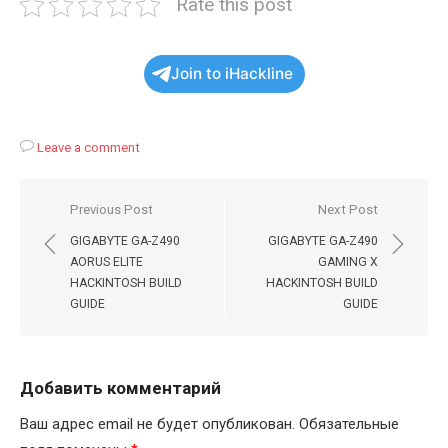
Rate this post
Join to iHackline
Leave a comment
Навигация
Previous Post
Next Post
по
GIGABYTE GA-Z490
GIGABYTE GA-Z490
записям
AORUS ELITE
GAMING X
HACKINTOSH BUILD
HACKINTOSH BUILD
GUIDE
GUIDE
Добавить комментарий
Ваш адрес email не будет опубликован.
Обязательные