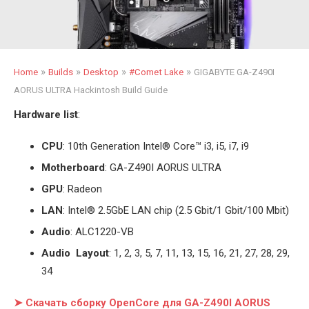
»
»
»
»
Home
Builds
Desktop
#Comet Lake
GIGABYTE GA-Z490I
AORUS ULTRA Hackintosh Build Guide
Hardware list
:
CPU
: 10th Generation Intel
®
Core™ i3, i5, i7, i9
Motherboard
: GA-Z490I AORUS ULTRA
GPU
: Radeon
LAN
: Intel
®
2.5GbE LAN chip (2.5 Gbit/1 Gbit/100 Mbit)
Audio
: ALC1220-VB
Audio Layout
: 1, 2, 3, 5, 7, 11, 13, 15, 16, 21, 27, 28, 29,
34
➤ Скачать сборку OpenCore для GA-Z490I AORUS