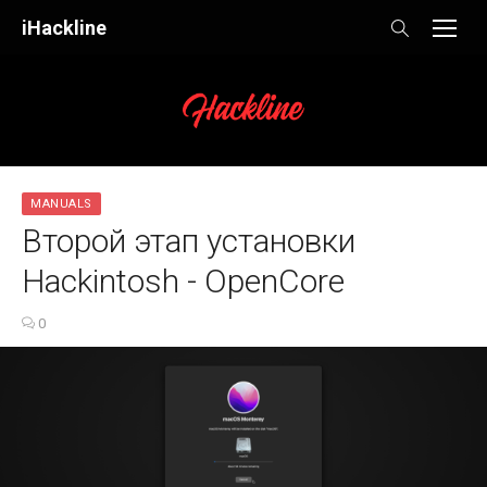
Skip
iHackline
to
content
MANUALS
Второй этап установки
Hackintosh - OpenCore
0