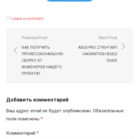
Leave a comment
Навигация
Previous Post
Next Post
по
КАК ПОЛУЧИТЬ
ASUS PRO Z790-P WIFI
записям
ПРОФЕССИОНАЛЬНУЮ
HACKINTOSH BUILD
СБОРКУ ОТ
GUIDE
ИНЖЕНЕРОВ НАШЕГО
ПРОЕКТА?
Добавить комментарий
Ваш адрес email не будет опубликован.
Обязательные
поля помечены
*
Комментарий
*