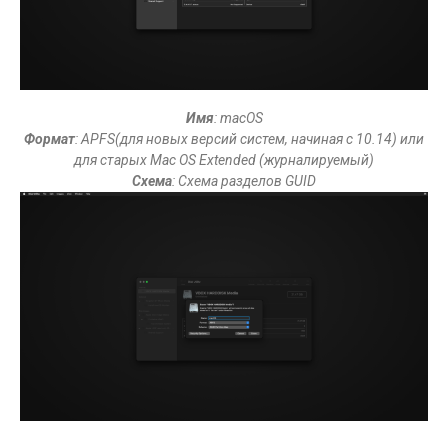
Имя
: macOS
Формат
: APFS(для новых версий систем, начиная с 10.14) или
для старых Mac OS Extended (журналируемый)
Схема
: Схема разделов GUID