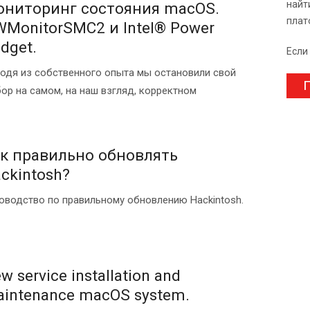
найт
ниторинг состояния macOS.
плат
MonitorSMC2 и Intel® Power
dget.
Если
одя из собственного опыта мы остановили свой
П
ор на самом, на наш взгляд, корректном
к правильно обновлять
ckintosh?
оводство по правильному обновлению Hackintosh.
w service installation and
intenance macOS system.