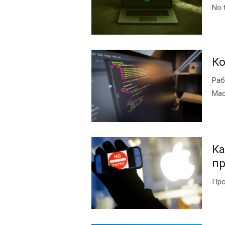
No 
К
Раб
Mac
Ка
пр
Про