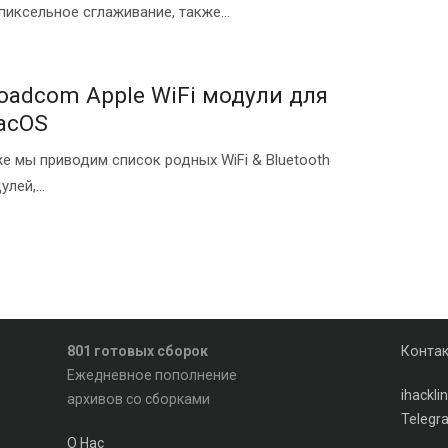
пиксельное сглаживание, также...
oadcom Apple WiFi модули для
acOS
е мы приводим список родных WiFi & Bluetooth
лей,...
801 готовых сборок
Конта
Ежедневное пополнение
ihackl
архивов со сборками
Telegr
О Нас