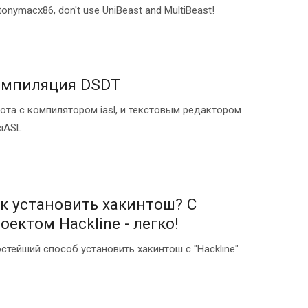
tonymacx86, don't use UniBeast and MultiBeast!
омпиляция DSDT
ота с компилятором iasl, и текстовым редактором
iASL.
к установить хакинтош? С
оектом Hackline - легко!
стейший способ установить хакинтош с "Hackline"