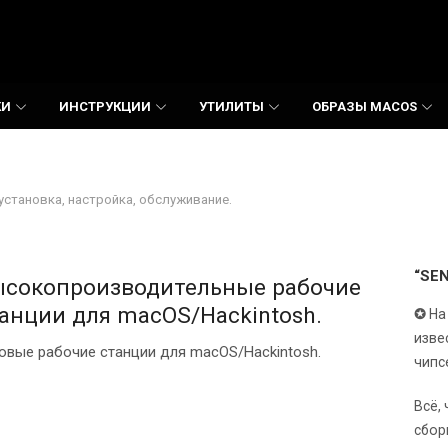
КИ
ИНСТРУКЦИИ
УТИЛИТЫ
ОБРАЗЫ MACOS
установка, настройка, обслуживание.
“SE
сокопроизводительные рабочие
анции для macOS/Hackintosh.
✪
На
изве
овые рабочие станции для macOS/Hackintosh.
чипс
Всё,
сбор