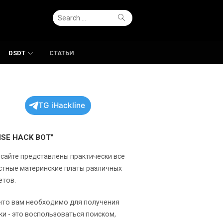
Search
Search
for:
DSDT
СТАТЬИ
TG iHackline
NSE HACK BOT”
 сайте представлены практически все
стные материнские платы различных
етов.
 что вам необходимо для получения
ки - это воспользоваться поиском,