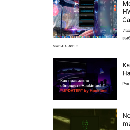
Мо
HW
Ga
Исх
выб
мониторинге.
Ка
Ha
Рук
Ne
ma