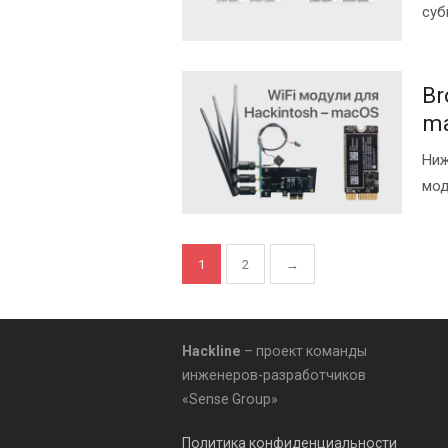
суб
Br
m
Ниж
моду
Пагинация
1
2
→
записей
Hackline
– проект команды
инженеров-разработчиков
«Sense Group»
Политика конфиденциальности