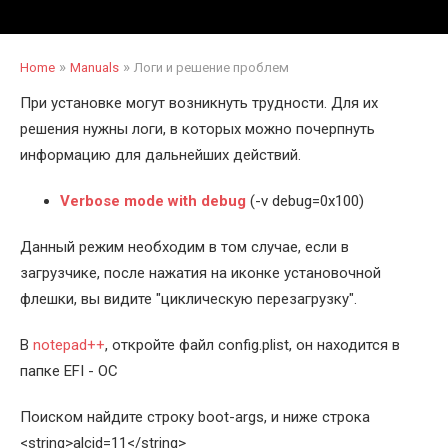
»
»
Home
Manuals
Логи и решение проблем
При установке могут возникнуть трудности. Для их
решения нужны логи, в которых можно почерпнуть
информацию для дальнейших действий.
Verbose mode with debug
(-v debug=0x100)
Данный режим необходим в том случае, если в
загрузчике, после нажатия на иконке установочной
флешки, вы видите "циклическую перезагрузку".
В
notepad++
, откройте файл config.plist, он находится в
папке EFI - OC
Поиском найдите строку boot-args, и ниже строка
<string>alcid=11</string>