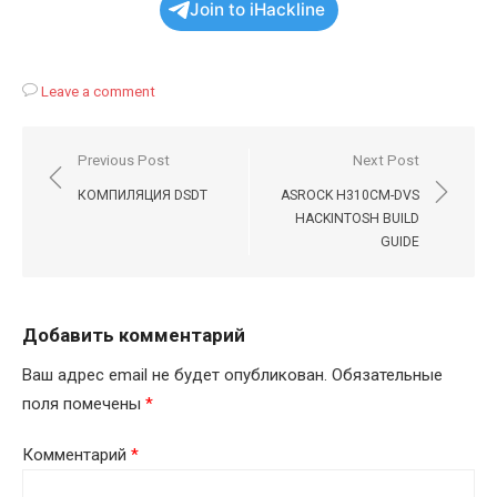
Join to iHackline
Leave a comment
Навигация
Previous Post
Next Post
по
КОМПИЛЯЦИЯ DSDT
ASROCK H310CM-DVS
записям
HACKINTOSH BUILD
GUIDE
Добавить комментарий
Ваш адрес email не будет опубликован.
Обязательные
поля помечены
*
Комментарий
*