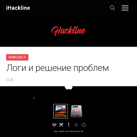
Skip
iHackline
to
content
MANUALS
Логи и решение проблем
0