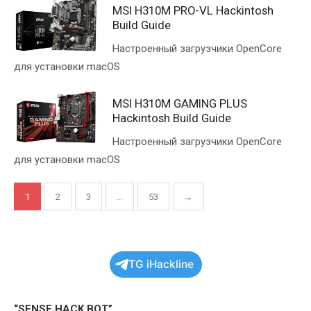
MSI H310M PRO-VL Hackintosh
Build Guide
Настроенный загрузчики OpenCore
для установки macOS
MSI H310M GAMING PLUS
Hackintosh Build Guide
Настроенный загрузчики OpenCore
для установки macOS
Пагинация
1
2
3
…
53
→
записей
TG iHackline
“SENSE HACK BOT”