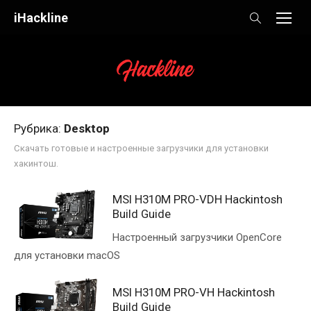
Skip
iHackline
to
content
Рубрика:
Desktop
Скачать готовые и настроенные загрузчики для установки
хакинтош.
MSI H310M PRO-VDH Hackintosh
Build Guide
Настроенный загрузчики OpenCore
для установки macOS
MSI H310M PRO-VH Hackintosh
Build Guide