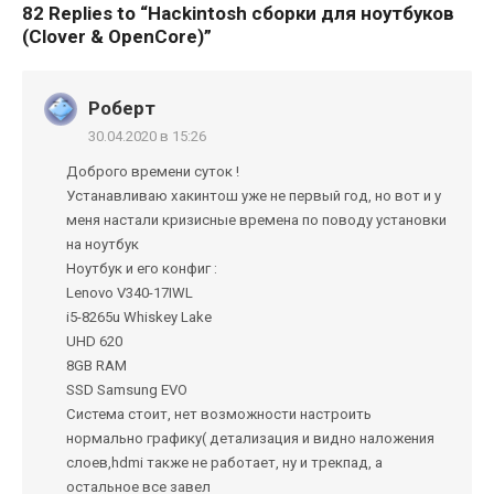
82 Replies to “
Hackintosh сборки для ноутбуков
(Clover & OpenCore)
”
Роберт
30.04.2020 в 15:26
Доброго времени суток !
Устанавливаю хакинтош уже не первый год, но вот и у
меня настали кризисные времена по поводу установки
на ноутбук
Ноутбук и его конфиг :
Lenovo V340-17IWL
i5-8265u Whiskey Lake
UHD 620
8GB RAM
SSD Samsung EVO
Система стоит, нет возможности настроить
нормально графику( детализация и видно наложения
слоев,hdmi также не работает, ну и трекпад, а
остальное все завел