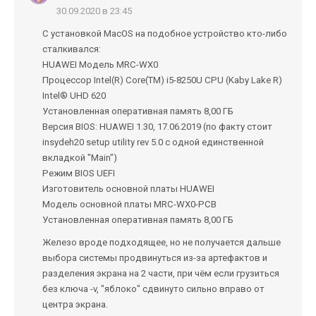
30.09.2020 в 23:45
С установкой MacOS на подобное устройство кто-либо
сталкивался:
HUAWEI Модель MRC-WX0
Процессор Intel(R) Core(TM) i5-8250U CPU (Kaby Lake R)
Intel® UHD 620
Установленная оперативная память 8,00 ГБ
Версия BIOS: HUAWEI 1.30, 17.06.2019 (по факту стоит
insydeh20 setup utility rev 5.0 с одной единственной
вкладкой "Main")
Режим BIOS UEFI
Изготовитель основной платы HUAWEI
Модель основной платы MRC-WX0-PCB
Установленная оперативная память 8,00 ГБ
Железо вроде подходящее, но не получается дальше
выбора системы продвинуться из-за артефактов и
разделения экрана на 2 части, при чём если грузиться
без ключа -v, "яблоко" сдвинуто сильно вправо от
центра экрана.