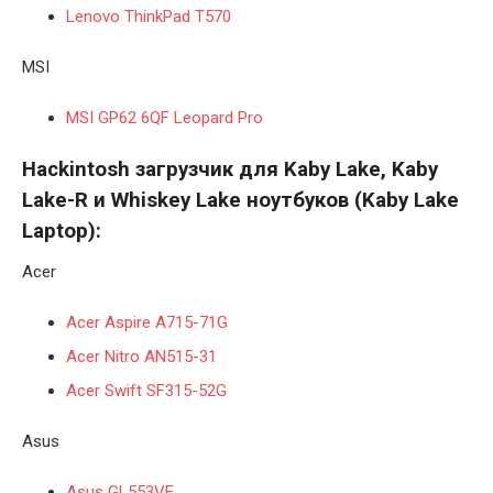
Lenovo ThinkPad T570
MSI
MSI GP62 6QF Leopard Pro
Hackintosh загрузчик для Kaby Lake,
Kaby
Lake
-R и Whiskey Lake ноутбуков (
Kaby Lake
Laptop):
Acer
Acer Aspire A715-71G
Acer Nitro AN515-31
Acer Swift SF315-52G
Asus
Asus GL553VE