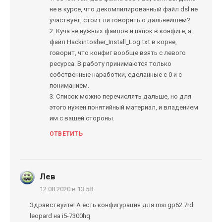
не в курсе, что декомпилированный файл dsl не
участвует, стоит ли говорить о дальнейшем?
2. Куча не нужных файлов и папок в конфиге, а
файл Hackintosher_Install_Log.txt в корне,
говорит, что конфиг вообще взять с левого
ресурса. В работу принимаются только
собственные наработки, сделанные с 0 и с
пониманием.
3. Список можно перечислять дальше, но для
этого нужен понятийный материал, и владением
им с вашей стороны.
ОТВЕТИТЬ
Лев
12.08.2020 в 13:58
Здравствуйте! А есть конфигурация для msi gp62 7rd
leopard на i5-7300hq