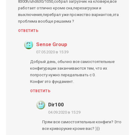
8300h/uhd630/1050,собрал загрузчик на кловере,все
работает отлично кроме сна,перезагрузки и
выключения,перебрал уже прожество вариантов,эта
проблема вообще решаема ?
ОТВЕТИТЬ
Sense Group
07.05.2020 в 15:39
Добрый день, обычно все самостоятельные
конфигурации заканчиваются тем, что их
попросту нужно переделывать с 0.
Конфиг это фундамент.
ОТВЕТИТЬ
Dir100
04.09.2020 в 15:29
Прям все самостоятельные конфиги? Это
все криворукие кроме вас? )))