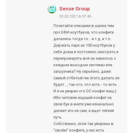
Sense Group
03.02.2021 в 07:46
Почитайте описание в шапке тем
про ЕФИ ноутбуков, что конфиги
делались тогда то... и т.д. и т.п.
Держать парк из 100 ноутбуков у
себя дома и постоянно смотреть и
перепроверять всё ли завелось с
каждым выходом системы или
загрузчика? Ну серьёзно, даже
самый отбитый гик этого делать не
будет..., так что, что есть - то есть.
И я не уверен что ОС конфиг ваш;)
Ибо человек ищущий конфиг на
свой бук в инете уже изначально
делает его не сам, а ищет лёгкий
путь.
Собственно, если так уверены в
"своём" конфиге, у нас есть