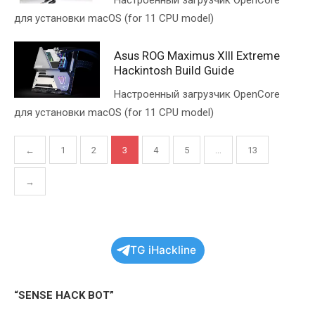
Настроенный загрузчик OpenCore
для установки macOS (for 11 CPU model)
Asus ROG Maximus XIII Extreme
Hackintosh Build Guide
Настроенный загрузчик OpenCore
для установки macOS (for 11 CPU model)
Пагинация
←
1
2
3
4
5
…
13
записей
→
TG iHackline
“SENSE HACK BOT”