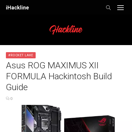
Skip
iHackline
to
content
#ROCKET LAKE
Asus ROG MAXIMUS XII
FORMULA Hackintosh Build
Guide
0