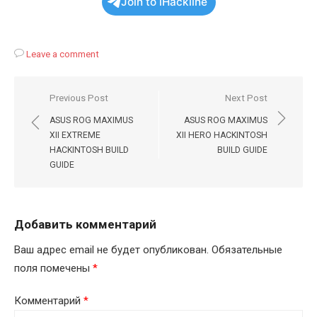
Join to iHackline
Leave a comment
Навигация
Previous Post
Next Post
по
ASUS ROG MAXIMUS
ASUS ROG MAXIMUS
записям
XII EXTREME
XII HERO HACKINTOSH
HACKINTOSH BUILD
BUILD GUIDE
GUIDE
Добавить комментарий
Ваш адрес email не будет опубликован.
Обязательные
поля помечены
*
Комментарий
*