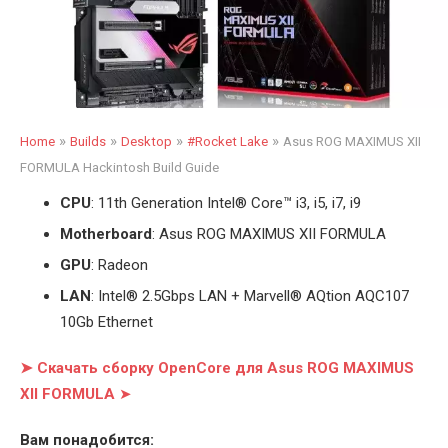
»
»
»
»
Home
Builds
Desktop
#Rocket Lake
Asus ROG MAXIMUS XII
FORMULA Hackintosh Build Guide
CPU
: 11th Generation Intel
®
Core™ i3, i5, i7, i9
Motherboard
: Asus ROG MAXIMUS XII FORMULA
GPU
: Radeon
LAN
: Intel® 2.5Gbps LAN + Marvell® AQtion AQC107
10Gb Ethernet
➤ Скачать сборку OpenCore для Asus ROG MAXIMUS
XII FORMULA
➤
Вам понадобится: