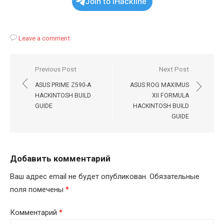
Join to iHackline
Leave a comment
Навигация
Previous Post
Next Post
по
ASUS PRIME Z590-A
ASUS ROG MAXIMUS
записям
HACKINTOSH BUILD
XII FORMULA
GUIDE
HACKINTOSH BUILD
GUIDE
Добавить комментарий
Ваш адрес email не будет опубликован.
Обязательные
поля помечены
*
Комментарий
*