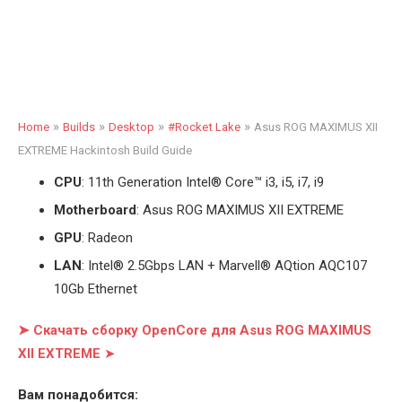
»
»
»
»
Home
Builds
Desktop
#Rocket Lake
Asus ROG MAXIMUS XII
EXTREME Hackintosh Build Guide
CPU
: 11th Generation Intel
®
Core™ i3, i5, i7, i9
Motherboard
: Asus ROG MAXIMUS XII EXTREME
GPU
: Radeon
LAN
: Intel® 2.5Gbps LAN + Marvell® AQtion AQC107
10Gb Ethernet
➤ Скачать сборку OpenCore для Asus ROG MAXIMUS
XII EXTREME
➤
Вам понадобится: