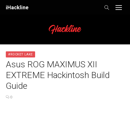
Skip
iHackline
to
content
#ROCKET LAKE
Asus ROG MAXIMUS XII
EXTREME Hackintosh Build
Guide
0