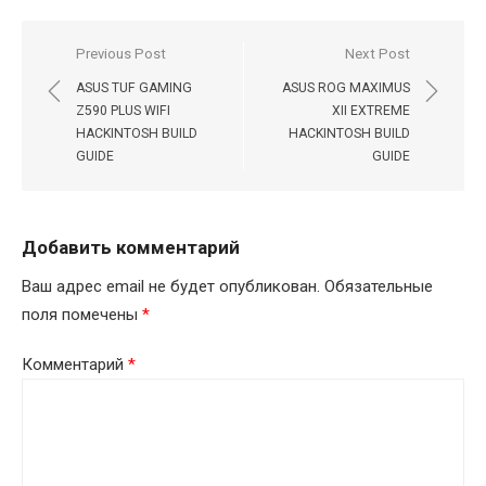
Навигация
Previous Post
Next Post
по
ASUS TUF GAMING
ASUS ROG MAXIMUS
записям
Z590 PLUS WIFI
XII EXTREME
HACKINTOSH BUILD
HACKINTOSH BUILD
GUIDE
GUIDE
Добавить комментарий
Ваш адрес email не будет опубликован.
Обязательные
поля помечены
*
Комментарий
*