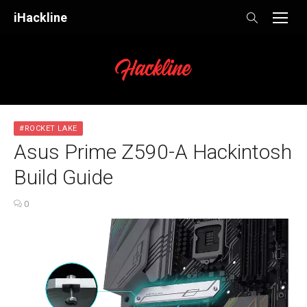
Skip
iHackline
to
content
#ROCKET LAKE
Asus Prime Z590-A Hackintosh
Build Guide
0