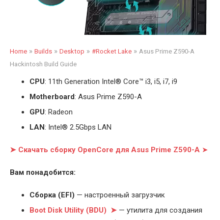
»
»
»
»
Home
Builds
Desktop
#Rocket Lake
Asus Prime Z590-A
Hackintosh Build Guide
CPU
: 11th Generation Intel
®
Core™ i3, i5, i7, i9
Motherboard
: Asus Prime Z590-A
GPU
: Radeon
LAN
: Intel® 2.5Gbps LAN
➤ Скачать сборку OpenCore для Asus Prime Z590-A
➤
Вам понадобится:
Cборка (EFI)
— настроенный загрузчик
Boot Disk Utility (BDU) ➤
— утилита для создания