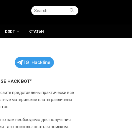
Search
Search
for:
DSDT
СТАТЬИ
TG iHackline
NSE HACK BOT”
 сайте представлены практически все
стные материнские платы различных
етов.
 что вам необходимо для получения
ки - это воспользоваться поиском,