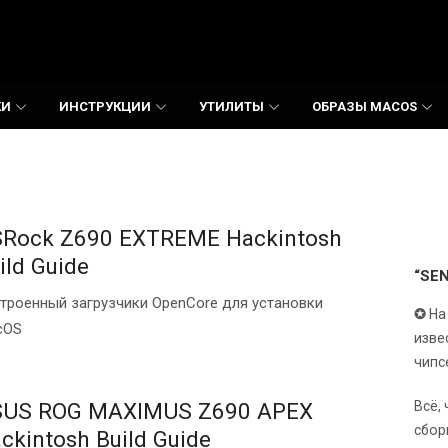
КИ
ИНСТРУКЦИИ
УТИЛИТЫ
ОБРАЗЫ MACOS
Rock Z690 EXTREME Hackintosh
ild Guide
“SE
троенный загрузчики OpenCore для установки
✪
На
cOS
изве
чипс
Всё,
SUS ROG MAXIMUS Z690 APEX
сбор
ckintosh Build Guide