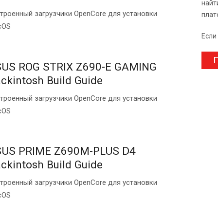
найт
троенный загрузчики OpenCore для установки
плат
cOS
Если
П
US ROG STRIX Z690-E GAMING
ckintosh Build Guide
троенный загрузчики OpenCore для установки
cOS
US PRIME Z690M-PLUS D4
ckintosh Build Guide
троенный загрузчики OpenCore для установки
cOS