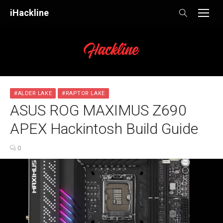
Skip
iHackline
to
content
#ALDER LAKE
#RAPTOR LAKE
ASUS ROG MAXIMUS Z690
APEX Hackintosh Build Guide
0