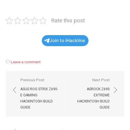
Rate this post
Join to iHackline
Leave a comment
Навигация
Previous Post
Next Post
по
ASUS ROG STRIX Z690-
ASROCK Z690
записям
E GAMING
EXTREME
HACKINTOSH BUILD
HACKINTOSH BUILD
GUIDE
GUIDE