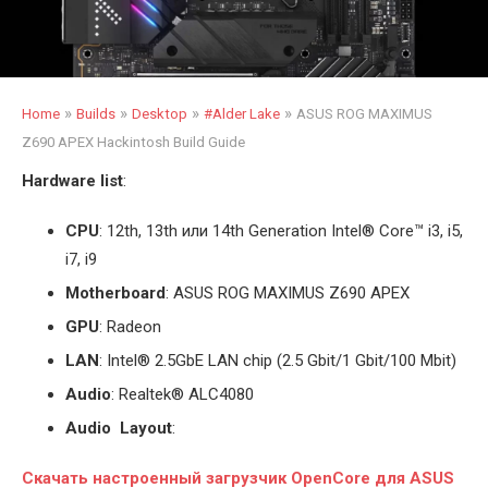
»
»
»
»
Home
Builds
Desktop
#Alder Lake
ASUS ROG MAXIMUS
Z690 APEX Hackintosh Build Guide
Hardware list
:
CPU
: 12th, 13th или 14th Generation Intel
®
Core™ i3, i5,
i7, i9
Motherboard
: ASUS ROG MAXIMUS Z690 APEX
GPU
: Radeon
LAN
: Intel
®
2.5GbE LAN chip (2.5 Gbit/1 Gbit/100 Mbit)
Audio
: Realtek® ALC4080
Audio Layout
:
С
качать настроенный загрузчик OpenCore для ASUS