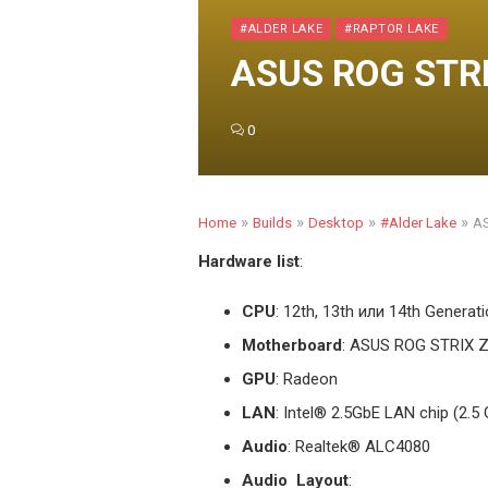
#ALDER LAKE
#RAPTOR LAKE
ASUS ROG STRI
0
»
»
»
»
Home
Builds
Desktop
#Alder Lake
AS
Hardware list
:
CPU
: 12th, 13th или 14th Generati
Motherboard
: ASUS ROG STRIX 
GPU
: Radeon
LAN
: Intel
®
2.5GbE LAN chip (2.5 G
Audio
: Realtek® ALC4080
Audio Layout
: