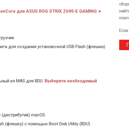
сбор
penCore для ASUS ROG STRIX Z690-E GAMING
➤
найт
плат
Если
грузчик
П
ита для создания установочной USB Flash (флешки)
ьный из MAS для BDU.
Выберите
необходимый
 (дистрибутив) macOS.
 (флешку) с помощью Boot Disk Utility (BDU)