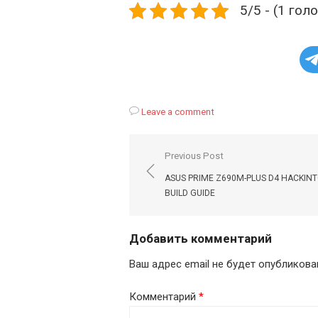
5/5 - (1 гол
Leave a comment
Навигация
Previous Post
по
ASUS PRIME Z690M-PLUS D4 HACKIN
записям
BUILD GUIDE
Добавить комментарий
Ваш адрес email не будет опубликова
Комментарий
*