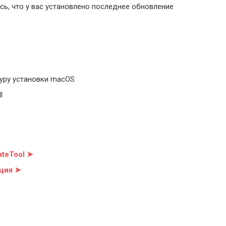
ь, что у вас установлено последнее обновление
уру установки macOS
l
teTool ➤
ция ➤