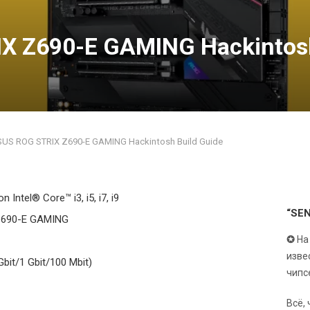
X Z690-E GAMING Hackintosh
US ROG STRIX Z690-E GAMING Hackintosh Build Guide
on Intel
®
Core™ i3, i5, i7, i9
“SE
Z690-E GAMING
✪
На
изве
bit/1 Gbit/100 Mbit)
чипс
Всё,