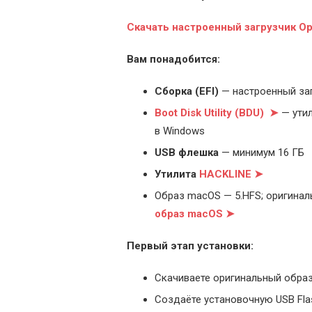
С
качать настроенный загрузчик O
Вам понадобится:
Cборка (EFI)
— настроенный за
Boot Disk Utility (BDU) ➤
— утил
в Windows
USB флешка
— минимум 16 ГБ
Утилита
HACKLINE ➤
Образ macOS — 5.HFS; оригинал
образ macOS ➤
Первый этап установки:
Скачиваете оригинальный образ
Создаёте установочную USB Flash