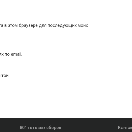
йта в этом браузере для последующих моих
 по email.
чтой.
801 готовых сборок
Конта