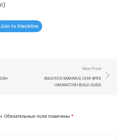
ос)
Join to iHackline
Next Post
TOSH
ASUS ROG MAXIMUS Z690 APEX
HACKINTOSH BUILD GUIDE
н.
Обязательные поля помечены
*