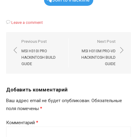
Leave a comment
Навигация
Previous Post
Next Post
по
MSI H310I PRO
MSI H310M PRO-VD
записям
HACKINTOSH BUILD
HACKINTOSH BUILD
GUIDE
GUIDE
Добавить комментарий
Ваш адрес email не будет опубликован.
Обязательные
поля помечены
*
Комментарий
*