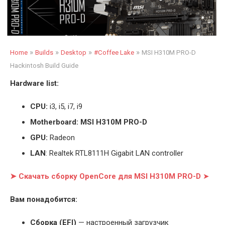
»
»
»
»
Home
Builds
Desktop
#Coffee Lake
MSI H310M PRO-D
Hackintosh Build Guide
Hardware list:
CPU:
i3, i5, i7, i9
Motherboard: MSI H310M PRO-D
GPU:
Radeon
LAN
: Realtek RTL8111H Gigabit LAN controller
➤ Скачать сборку OpenCore для MSI H310M PRO-D
➤
Вам понадобится:
Cборка (EFI)
— настроенный загрузчик