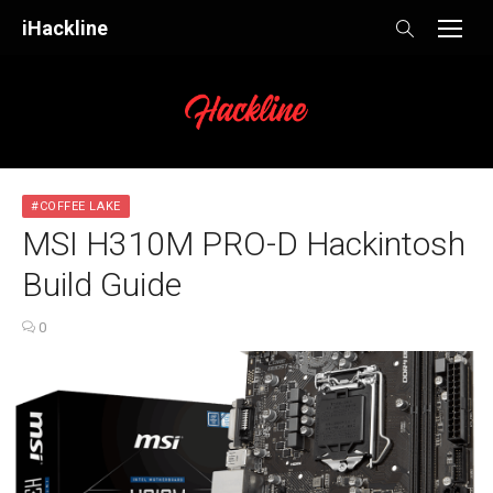
Skip
iHackline
to
content
#COFFEE LAKE
MSI H310M PRO-D Hackintosh
Build Guide
0