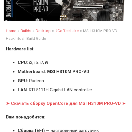
»
»
»
»
Home
Builds
Desktop
#Coffee Lake
MSI H310M PRO-VD
Hackintosh Build Guide
Hardware list:
CPU:
i3, i5, i7, i9
Motherboard: MSI H310M PRO-VD
GPU:
Radeon
LAN
: RTL8111H Gigabit LAN controller
➤ Скачать сборку OpenCore для MSI H310M PRO-VD
➤
Вам понадобится:
Cборка (EFI)
— настроенный загрузчик