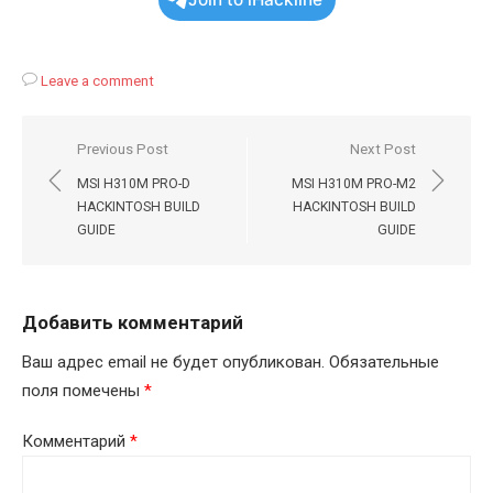
Leave a comment
Навигация
Previous Post
Next Post
по
MSI H310M PRO-D
MSI H310M PRO-M2
записям
HACKINTOSH BUILD
HACKINTOSH BUILD
GUIDE
GUIDE
Добавить комментарий
Ваш адрес email не будет опубликован.
Обязательные
поля помечены
*
Комментарий
*