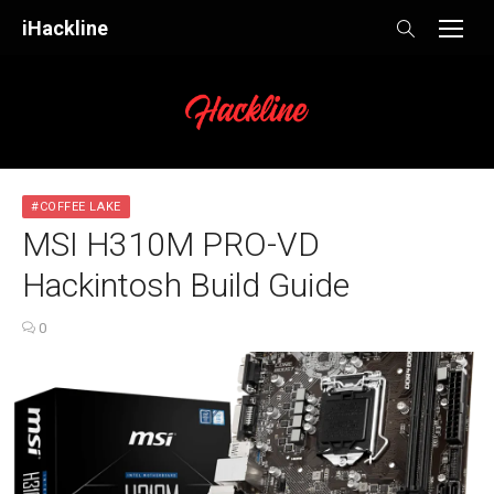
Skip
iHackline
to
content
#COFFEE LAKE
MSI H310M PRO-VD
Hackintosh Build Guide
0