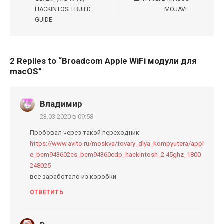
записям
HACKINTOSH BUILD
MOJAVE
GUIDE
2 Replies to “
Broadcom Apple WiFi модули для
macOS
”
Владимир
23.03.2020 в 09:58
Пробовал через такой переходник
https://www.avito.ru/moskva/tovary_dlya_kompyutera/appl
e_bcm943602cs_bcm94360cdp_hackintosh_2.45ghz_1800
248025
все заработало из коробки
ОТВЕТИТЬ