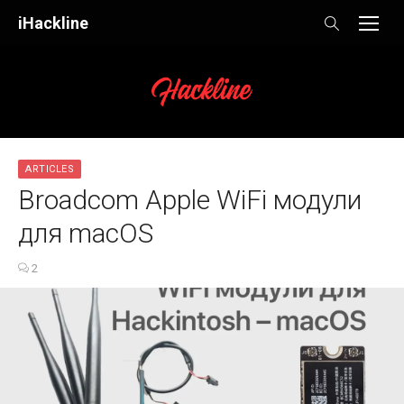
Skip
iHackline
to
content
ARTICLES
Broadcom Apple WiFi модули
для macOS
2