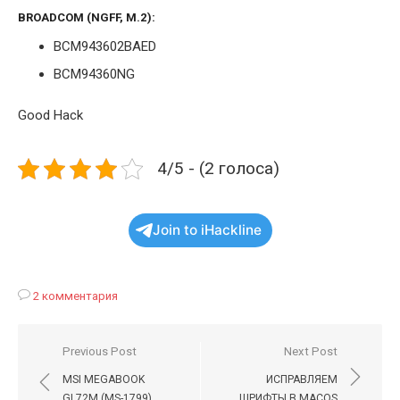
BROADCOM (NGFF, M.2):
BCM943602BAED
BCM94360NG
Good Hack
4/5 - (2 голоса)
Join to iHackline
2 комментария
Навигация
Previous Post
Next Post
по
MSI MEGABOOK
ИСПРАВЛЯЕМ
GL72M (MS-1799)
ШРИФТЫ В MACOS