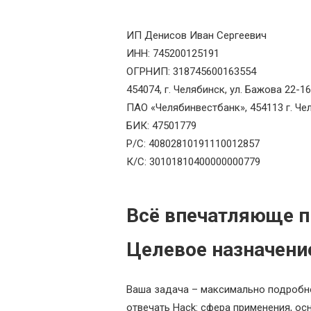
ИП Денисов Иван Сергеевич
ИНН: 745200125191
ОГРНИП: 318745600163554
454074, г. Челябинск, ул. Бажова 22-16
ПАО «Челябинвестбанк», 454113 г. Ч
БИК: 47501779
Р/С: 40802810191110012857
К/С: 30101810400000000779
Всё впечатляюще п
Целевое назначение
Ваша задача – максимально подробно
отвечать Hack: сфера применения, ос