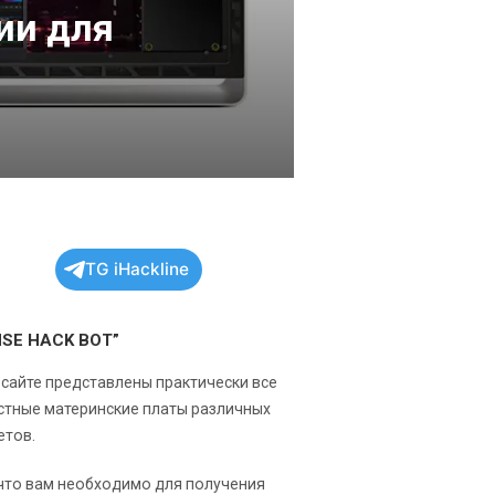
ии для
TG iHackline
NSE HACK BOT”
 сайте представлены практически все
стные материнские платы различных
етов.
 что вам необходимо для получения