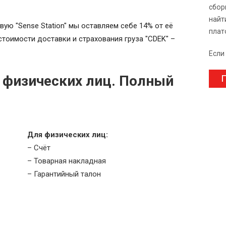
сбор
найт
овую "Sense Station" мы оставляем себе 14% от её
плат
стоимости доставки и страхования груза "CDEK" –
Если
 физических лиц. Полный
П
Для физических лиц:
– Счёт
– Товарная накладная
– Гарантийный талон