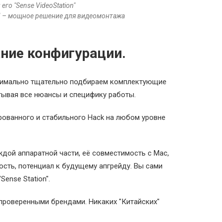
 его "Sense VideoStation"
VII – мощное решение для видеомонтажа
ание конфигурации.
симально тщательно подбираем комплектующие
тывая все нюансы и специфику работы.
рованного и стабильного Hack на любом уровне
дой аппаратной части, её совместимость с Мас,
ость, потенциал к будущему апгрейду. Вы сами
ense Station".
проверенными брендами. Никаких "Китайских"