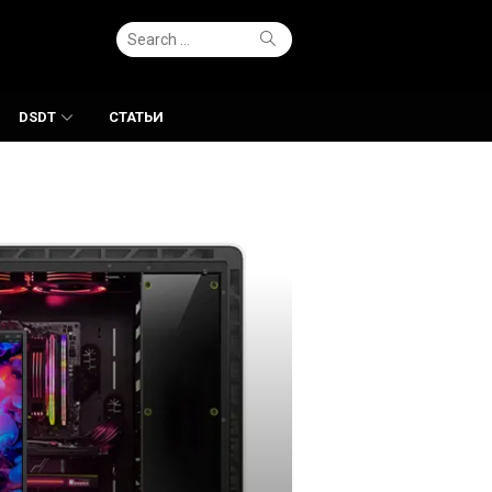
Search
Search
for:
DSDT
СТАТЬИ