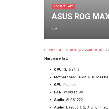
#COFFEE LAKE
ASUS ROG MAXI
2
»
»
»
»
Home
Builds
Desktop
#Coffee Lake
Hardware list:
CPU:
i3, i5, i7, i9
Motherboard:
ASUS ROG MAXIMU
GPU:
Radeon
LAN
: Intel® I219V
Audio
: ALCS1220
Audio Layout
: 1, 2, 3, 5, 7, 11, 20,