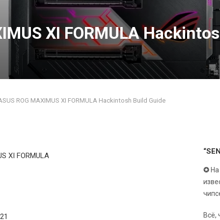
MUS XI FORMULA Hackintosh
ASUS ROG MAXIMUS XI FORMULA Hackintosh Build Guide
“SE
S XI FORMULA
✪
На
изве
чипс
Всё,
 21