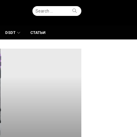
Search
Search
for:
DSDT
СТАТЬИ