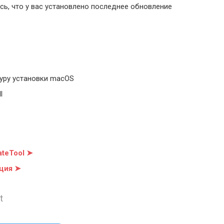
ь, что у вас установлено последнее обновление
уру установки macOS
l
teTool ➤
ция ➤
t