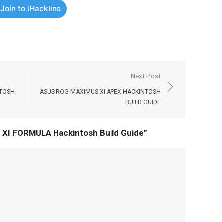
Join to iHackline
Next Post
NTOSH
ASUS ROG MAXIMUS XI APEX HACKINTOSH
BUILD GUIDE
XI FORMULA Hackintosh Build Guide
”