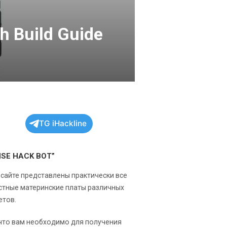
 Build Guide
TG iHackline
NSE HACK BOT”
 сайте представлены практически все
стные материнские платы различных
етов.
 что вам необходимо для получения