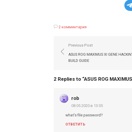
2 комментария
Навигация
Previous Post
по
ASUS ROG MAXIMUS XI GENE HACKI
записям
BUILD GUIDE
2 Replies to “
ASUS ROG MAXIMUS 
rob
08.05.2020 в 13:05
what's file password?
ОТВЕТИТЬ