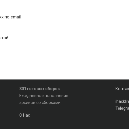
 по email.
чтой.
801 готовых сборок
Конта
Ежедневное пополнение
ihackl
архивов со сборками
Telegr
О Нас