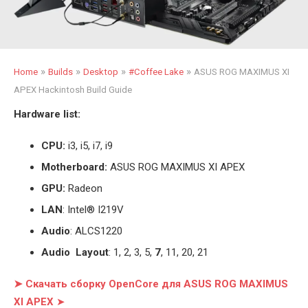
»
»
»
»
Home
Builds
Desktop
#Coffee Lake
ASUS ROG MAXIMUS XI
APEX Hackintosh Build Guide
Hardware list:
CPU:
i3, i5, i7, i9
Motherboard:
ASUS ROG MAXIMUS XI APEX
GPU:
Radeon
LAN
: Intel® I219V
Audio
: ALCS1220
Audio Layout
: 1, 2, 3, 5,
7
, 11, 20, 21
➤ Скачать сборку OpenCore для ASUS ROG MAXIMUS
XI APEX
➤