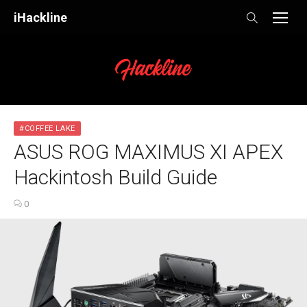
Skip
iHackline
to
content
#COFFEE LAKE
ASUS ROG MAXIMUS XI APEX
Hackintosh Build Guide
0