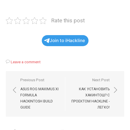
Rate this post
Join to iHackline
Leave a comment
Навигация
Previous Post
Next Post
по
ASUS ROG MAXIMUS XI
КАК УСТАНОВИТЬ
записям
FORMULA
ХАКИНТОШ? С
HACKINTOSH BUILD
ПРОЕКТОМ HACKLINE -
GUIDE
ЛЕГКО!