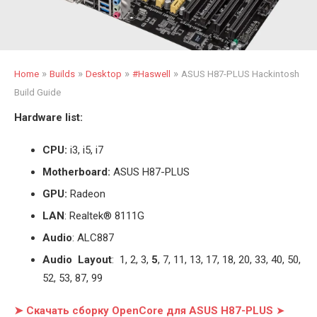
»
»
»
»
Home
Builds
Desktop
#Haswell
ASUS H87-PLUS Hackintosh
Build Guide
Hardware list:
CPU:
i3, i5, i7
Motherboard:
ASUS H87-PLUS
GPU:
Radeon
LAN
: Realtek® 8111G
Audio
: ALC887
Audio Layout
: 1, 2, 3,
5
, 7, 11, 13, 17, 18, 20, 33, 40, 50,
52, 53, 87, 99
➤ Скачать сборку OpenCore для ASUS H87-PLUS
➤