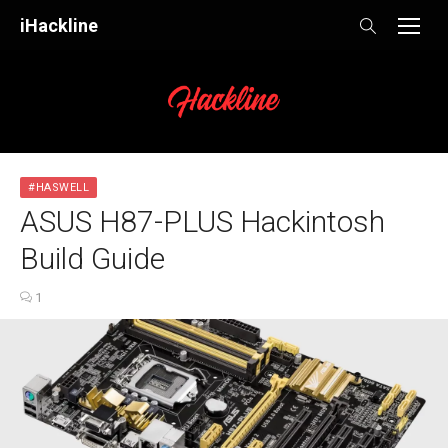
Skip
iHackline
to
content
#HASWELL
ASUS H87-PLUS Hackintosh
Build Guide
1