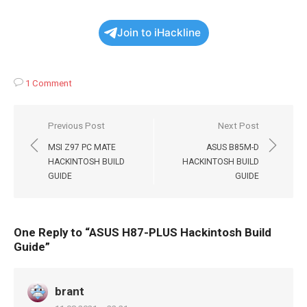
Join to iHackline
1 Comment
Навигация
Previous Post
Next Post
по
MSI Z97 PC MATE
ASUS B85M-D
записям
HACKINTOSH BUILD
HACKINTOSH BUILD
GUIDE
GUIDE
One Reply to “ASUS H87-PLUS Hackintosh Build
Guide”
brant