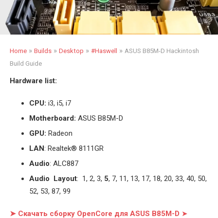
»
»
»
»
Home
Builds
Desktop
#Haswell
ASUS B85M-D Hackintosh
Build Guide
Hardware list:
CPU:
i3, i5, i7
Motherboard:
ASUS B85M-D
GPU:
Radeon
LAN
: Realtek® 8111GR
Audio
: ALC887
Audio Layout
: 1, 2, 3,
5
, 7, 11, 13, 17, 18, 20, 33, 40, 50,
52, 53, 87, 99
➤ Скачать сборку OpenCore для ASUS B85M-D
➤