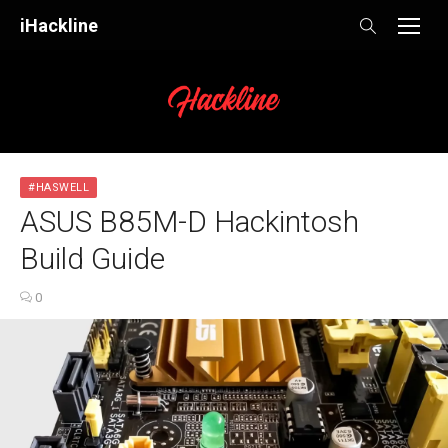
Skip
iHackline
to
content
#HASWELL
ASUS B85M-D Hackintosh
Build Guide
0