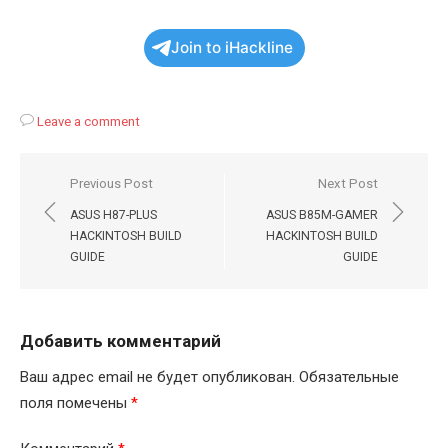
Join to iHackline
Leave a comment
Навигация
Previous Post
Next Post
по
ASUS H87-PLUS
ASUS B85M-GAMER
записям
HACKINTOSH BUILD
HACKINTOSH BUILD
GUIDE
GUIDE
Добавить комментарий
Ваш адрес email не будет опубликован.
Обязательные
поля помечены
*