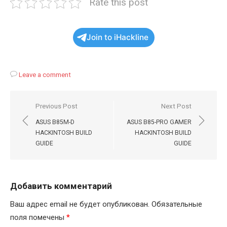
Rate this post
Join to iHackline
Leave a comment
Навигация
Previous Post
Next Post
по
ASUS B85M-D
ASUS B85-PRO GAMER
записям
HACKINTOSH BUILD
HACKINTOSH BUILD
GUIDE
GUIDE
Добавить комментарий
Ваш адрес email не будет опубликован.
Обязательные
поля помечены
*