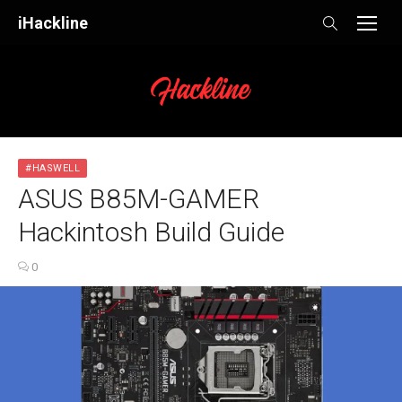
Skip
iHackline
to
content
#HASWELL
ASUS B85M-GAMER
Hackintosh Build Guide
0