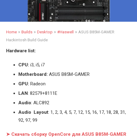
»
»
»
»
Home
Builds
Desktop
#Haswell
ASUS B85M-GAMER
Hackintosh Build Guide
Hardware list:
CPU:
i3, i5, i7
Motherboard:
ASUS B85M-GAMER
GPU:
Radeon
LAN
: 82579+8111E
Audio
: ALC892
Audio Layout
: 1, 2, 3, 4, 5, 7, 12, 15, 16, 17, 18, 28, 31,
92, 97, 99
➤ Скачать сборку OpenCore для ASUS B85M-GAMER