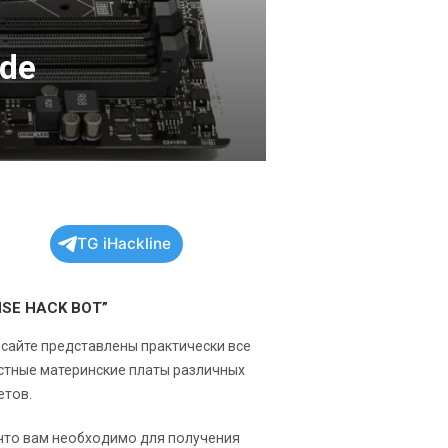
ide
TG iHackline
NSE HACK BOT”
 сайте представлены практически все
стные материнские платы различных
етов.
 что вам необходимо для получения