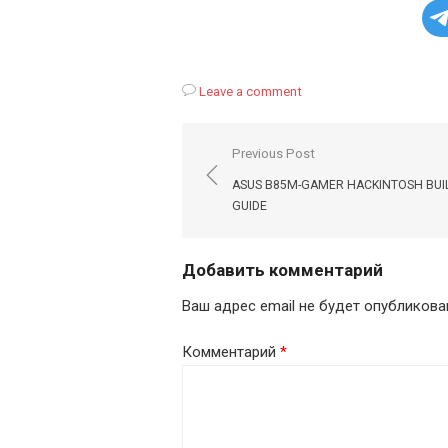
Leave a comment
Навигация
Previous Post
по
ASUS B85M-GAMER HACKINTOSH BUI
записям
GUIDE
Добавить комментарий
Ваш адрес email не будет опубликова
Комментарий
*