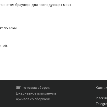
йта в этом браузере для последующих моих
 по email.
чтой.
801 готовых сборок
Конта
Ежедневное пополнение
ihackl
архивов со сборками
Telegr