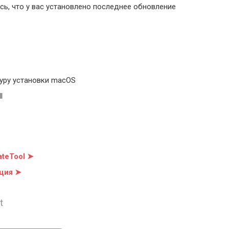
ь, что у вас установлено последнее обновление
уру установки macOS
l
teTool ➤
ция ➤
t