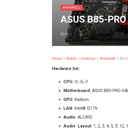
#HASWELL
ASUS B85-PRO 
0
»
»
»
»
Home
Builds
Desktop
#Haswell
ASUS
Hardware list:
CPU:
i3, i5, i7
Motherboard:
ASUS B85-PRO G
GPU:
Radeon
LAN
: Intel® I217V
Audio
: ALC892
Audio Layout
: 1, 2, 3, 4, 5,
7
, 12, 