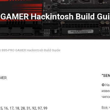
GAMER Hackintosh Build Gu
 B85-PRO GAMER Hackintosh Build Guide
“SE
AMER
✪
На
изве
чипс
Всё,
15, 16, 17, 18, 28, 31, 92, 97, 99