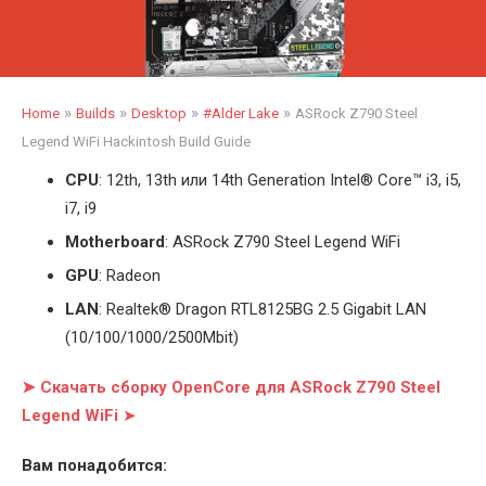
»
»
»
»
Home
Builds
Desktop
#Alder Lake
ASRock Z790 Steel
Legend WiFi Hackintosh Build Guide
CPU
: 12th, 13th или 14th Generation Intel
®
Core™ i3, i5,
i7, i9
Motherboard
: ASRock Z790 Steel Legend WiFi
GPU
: Radeon
LAN
: Realtek
®
Dragon RTL8125BG 2.5 Gigabit LAN
(10/100/1000/2500Mbit)
➤ Скачать сборку OpenCore для ASRock Z790 Steel
Legend WiFi
➤
Вам понадобится: