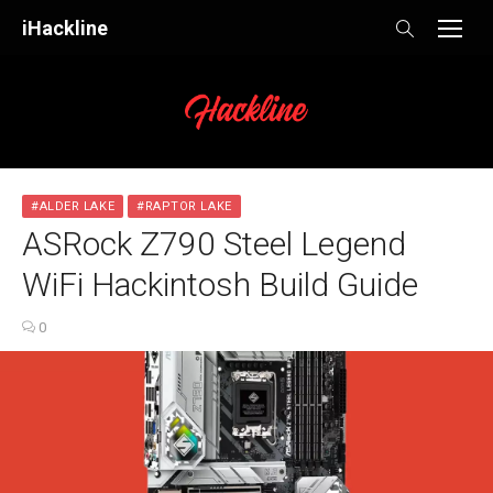
Skip
iHackline
to
content
#ALDER LAKE
#RAPTOR LAKE
ASRock Z790 Steel Legend
WiFi Hackintosh Build Guide
0