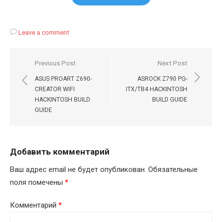
Leave a comment
Навигация
Previous Post
Next Post
по
ASUS PROART Z690-
ASROCK Z790 PG-
записям
CREATOR WIFI
ITX/TB4 HACKINTOSH
HACKINTOSH BUILD
BUILD GUIDE
GUIDE
Добавить комментарий
Ваш адрес email не будет опубликован.
Обязательные
поля помечены
*
Комментарий
*