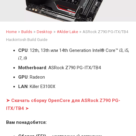
»
»
»
»
Home
Builds
Desktop
#Alder Lake
ASRock Z790 PG-ITX/TB4
Hackintosh Build Guide
CPU
: 12th, 13th или 14th Generation Intel
®
Core™ i3, i5,
i7, i9
Motherboard
: ASRock Z790 PG-ITX/TB4
GPU
: Radeon
LAN
: Killer E3100X
➤ Скачать сборку OpenCore для ASRock Z790 PG-
ITX/TB4
➤
Вам понадобится: