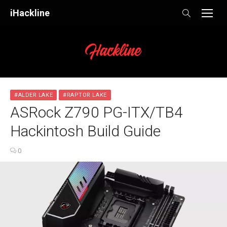
Skip
iHackline
to
content
#ALDER LAKE
#RAPTOR LAKE
ASRock Z790 PG-ITX/TB4
Hackintosh Build Guide
0