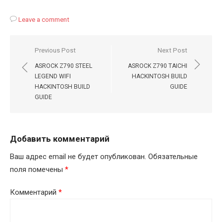
Leave a comment
Навигация
Previous Post
Next Post
по
ASROCK Z790 STEEL
ASROCK Z790 TAICHI
записям
LEGEND WIFI
HACKINTOSH BUILD
HACKINTOSH BUILD
GUIDE
GUIDE
Добавить комментарий
Ваш адрес email не будет опубликован.
Обязательные
поля помечены
*
Комментарий
*