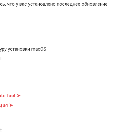
ь, что у вас установлено последнее обновление
уру установки macOS
l
teTool ➤
ция ➤
t