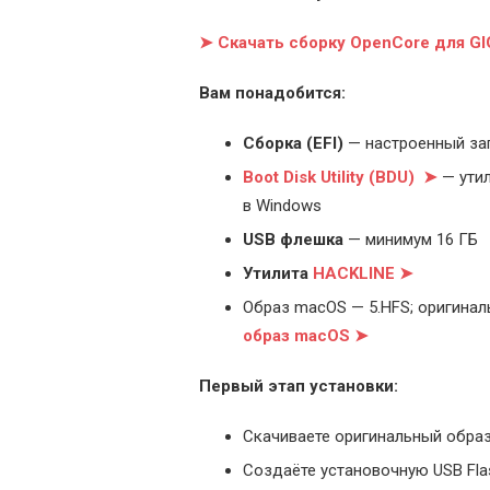
➤ Скачать сборку OpenCore для G
Вам понадобится:
Cборка (EFI)
— настроенный за
Boot Disk Utility (BDU) ➤
— утил
в Windows
USB флешка
— минимум 16 ГБ
Утилита
HACKLINE ➤
Образ macOS — 5.HFS; оригинал
образ macOS ➤
Первый этап установки:
Скачиваете оригинальный образ
Создаёте установочную USB Flash