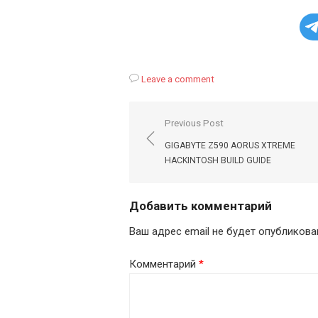
Leave a comment
Навигация
Previous Post
по
GIGABYTE Z590 AORUS XTREME
записям
HACKINTOSH BUILD GUIDE
Добавить комментарий
Ваш адрес email не будет опубликова
Комментарий
*