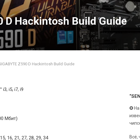
 D Hackintosh Build Guide
GIGABYTE Z590 D Hackintosh Build Guide
i3, i5, i7, i9
“SE
✪
На
изве
00 Мбит)
чипс
Всё,
, 15, 16, 21, 27, 28, 29, 34