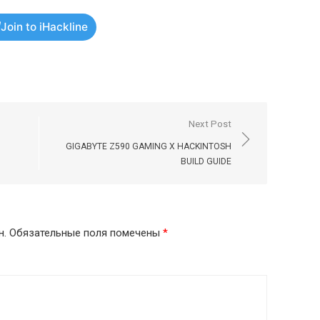
Join to iHackline
Next Post
GIGABYTE Z590 GAMING X HACKINTOSH
BUILD GUIDE
н.
Обязательные поля помечены
*