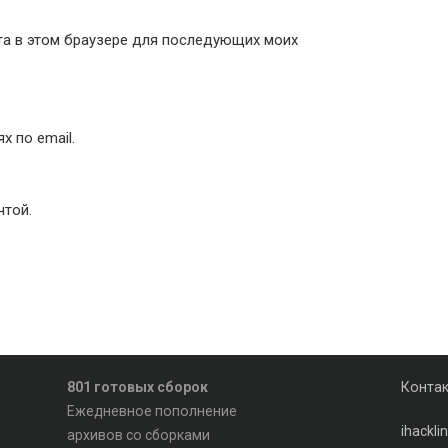
йта в этом браузере для последующих моих
 по email.
чтой.
801 готовых сборок
Конта
Ежедневное пополнение
ihackl
архивов со сборками