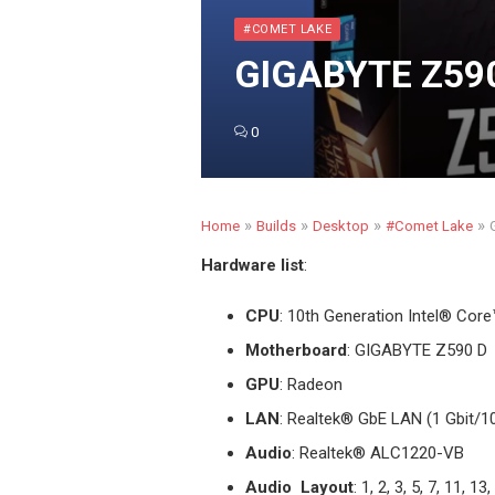
#COMET LAKE
GIGABYTE Z590
0
»
»
»
»
Home
Builds
Desktop
#Comet Lake
Hardware list
:
CPU
: 10th Generation Intel
®
Core™ 
Motherboard
: GIGABYTE Z590 D
GPU
: Radeon
LAN
: Realtek
®
GbE LAN (1 Gbit/1
Audio
: Realtek® ALC1220-VB
Audio Layout
: 1, 2, 3, 5, 7, 11, 13