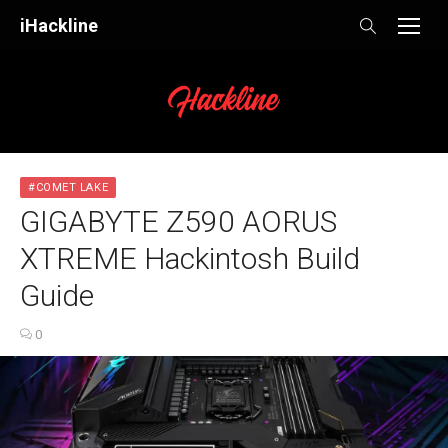
Skip
iHackline
to
content
#COMET LAKE
GIGABYTE Z590 AORUS
XTREME Hackintosh Build
Guide
0