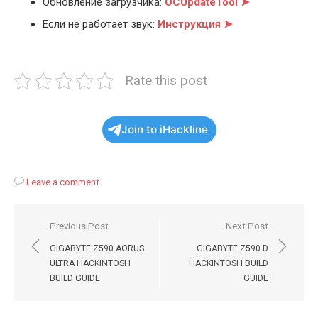
Обновление загрузчика:
OCUpdateTool ➤
Если не работает звук:
Инструкция ➤
Rate this post
Join to iHackline
Leave a comment
Навигация
Previous Post
Next Post
по
GIGABYTE Z590 AORUS
GIGABYTE Z590 D
записям
ULTRA HACKINTOSH
HACKINTOSH BUILD
BUILD GUIDE
GUIDE