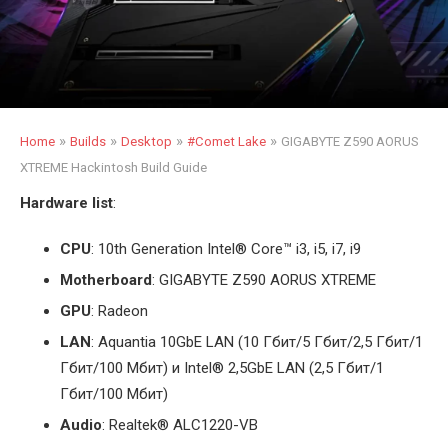
»
»
»
»
Home
Builds
Desktop
#Comet Lake
GIGABYTE Z590 AORUS
XTREME Hackintosh Build Guide
Hardware list
:
CPU
: 10th Generation Intel
®
Core™ i3, i5, i7, i9
Motherboard
: GIGABYTE Z590 AORUS XTREME
GPU
: Radeon
LAN
: Aquantia 10GbE LAN (10 Гбит/5 Гбит/2,5 Гбит/1
Гбит/100 Мбит) и Intel® 2,5GbE LAN (2,5 Гбит/1
Гбит/100 Мбит)
Audio
: Realtek® ALC1220-VB