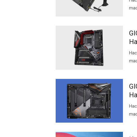
mac
GI
Ha
Нас
mac
GI
Ha
Нас
mac