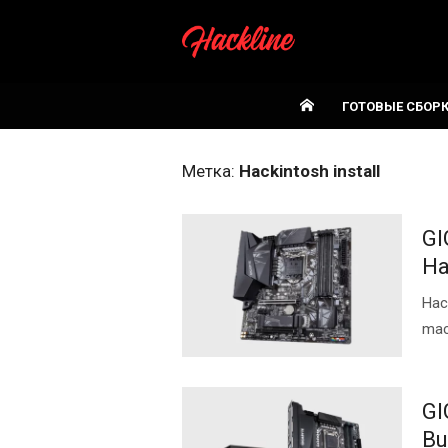
Skip
to
content
ГОТОВЫЕ СБОР
Метка:
Hackintosh install
GI
Ha
Нас
mac
GI
Bu