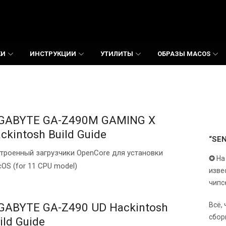
КИ
ИНСТРУКЦИИ
УТИЛИТЫ
ОБРАЗЫ MACOS
GABYTE GA-Z490M GAMING X
ckintosh Build Guide
“SE
троенный загрузчики OpenCore для установки
✪
На
OS (for 11 CPU model)
изве
чипс
Всё,
GABYTE GA-Z490 UD Hackintosh
сбор
ild Guide