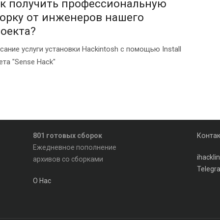
к получить профессиональную
орку от инженеров нашего
оекта?
сание услуги установки Hackintosh с помощью Install
ета "Sense Hack"
801 готовых сборок
Конта
Ежедневное пополнение
ihackl
архивов со сборками
Telegr
О Нас