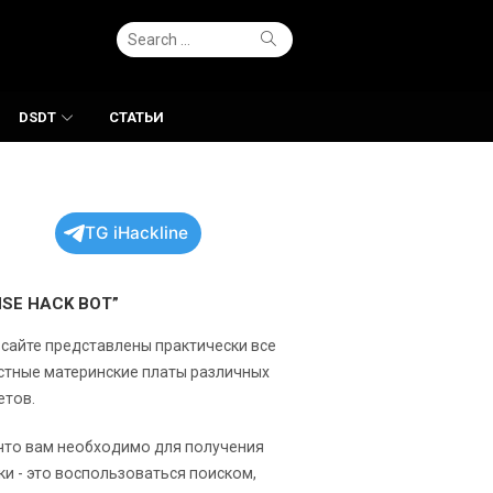
Search
Search
for:
DSDT
СТАТЬИ
TG iHackline
NSE HACK BOT”
 сайте представлены практически все
стные материнские платы различных
етов.
 что вам необходимо для получения
ки - это воспользоваться поиском,