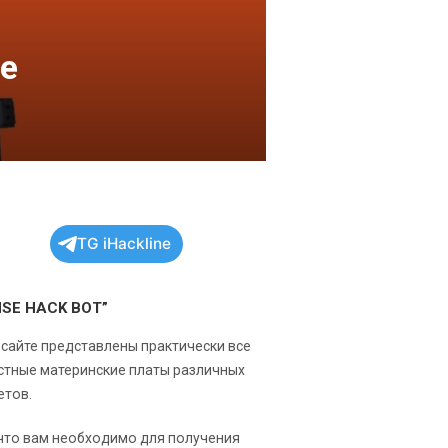
de
TG iHackline
NSE HACK BOT”
 сайте представлены практически все
стные материнские платы различных
етов.
 что вам необходимо для получения