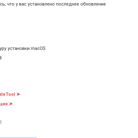
ь, что у вас установлено последнее обновление
уру установки macOS
l
teTool ➤
ция ➤
t