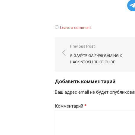
Leave a comment
Навигация
Previous Post
по
GIGABYTE GA-Z490 GAMING X
записям
HACKINTOSH BUILD GUIDE
Добавить комментарий
Ваш адрес email не будет опубликова
Комментарий
*