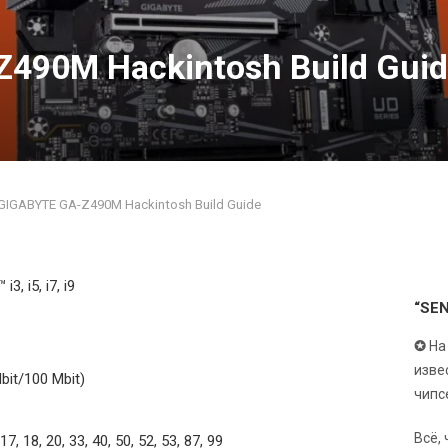
490M Hackintosh Build Gui
GIGABYTE GA-Z490M Hackintosh Build Guide
i3, i5, i7, i9
“SE
✪
На
изве
bit/100 Mbit)
чипс
Всё,
3, 17, 18, 20, 33, 40, 50, 52, 53, 87, 99