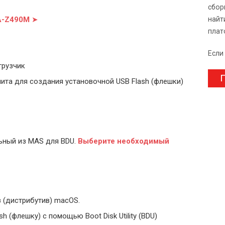
сбор
GA-Z490M
➤
найт
плат
Если
грузчик
П
ита для создания установочной USB Flash (флешки)
ьный из MAS для BDU.
Выберите
необходимый
 (дистрибутив) macOS.
 (флешку) с помощью Boot Disk Utility (BDU)