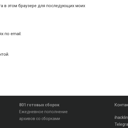
йта в этом браузере для последующих моих
 по email.
чтой.
801 готовых сборок
Конта
Ежедневное пополнение
ihackl
архивов со сборками
Telegr