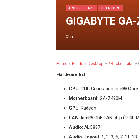
#ROCKET LAKE
OPENCORE
GIGABYTE GA-Z
0
»
»
»
»
Home
Builds
Desktop
#Rocket Lake
Hardware list
:
CPU
: 11th Generation Intel
®
Core™ 
Motherboard
: GA-Z490M
GPU
: Radeon
LAN
: Intel
®
GbE LAN chip (1000 M
Audio
: ALC887
Audio Layout
: 1, 2, 3, 5, 7, 11, 1