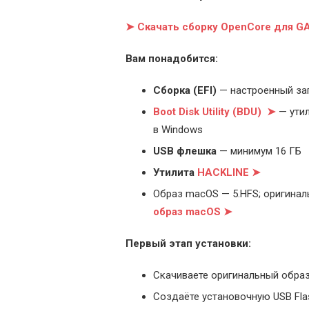
➤ Скачать сборку OpenCore для 
Вам понадобится:
Cборка (EFI)
— настроенный за
Boot Disk Utility (BDU) ➤
— утил
в Windows
USB флешка
— минимум 16 ГБ
Утилита
HACKLINE ➤
Образ macOS — 5.HFS; оригинал
образ macOS ➤
Первый этап установки:
Скачиваете оригинальный образ
Создаёте установочную USB Flash