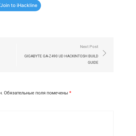
Join to iHackline
Next Post
GIGABYTE GA-Z490 UD HACKINTOSH BUILD
GUIDE
н.
Обязательные поля помечены
*