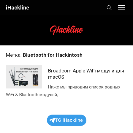
Skip
iHackline
to
content
Метка:
Bluetooth for Hackintosh
Broadcom Apple WiFi модули для
macOS
Ниже мы приводим список родных
WiFi & Bluetooth модулей,...
TG iHackline