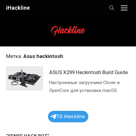
Skip
iHackline
to
content
Метка:
Asus hackintosh
ASUS X299 Hackintosh Build Guide
Настроенные загрузчики Clover и
OpenCore для установки macOS
TG iHackline