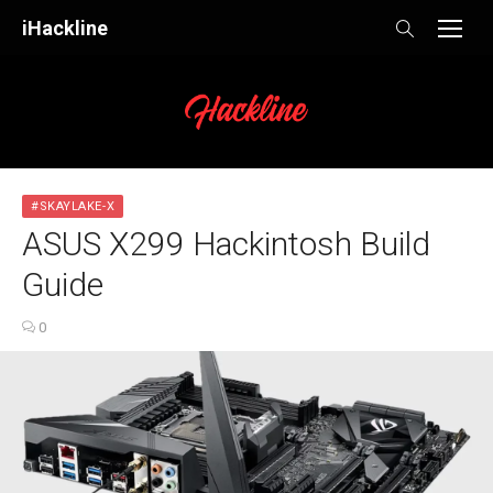
Skip
iHackline
to
content
#SKAYLAKE-X
ASUS X299 Hackintosh Build
Guide
0