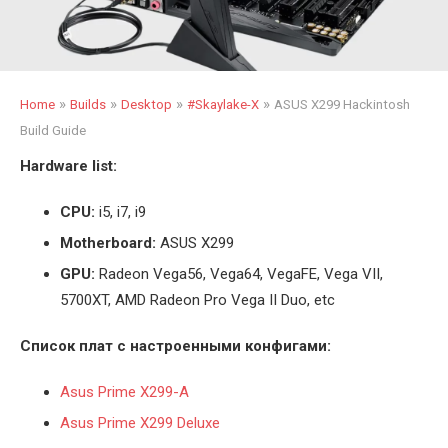
»
»
»
»
Home
Builds
Desktop
#Skaylake-X
ASUS X299 Hackintosh
Build Guide
Hardware list:
CPU:
i5, i7, i9
Motherboard:
ASUS X299
GPU:
Radeon Vega56, Vega64, VegaFE, Vega VII,
5700XT, AMD Radeon Pro Vega II Duo, etc
Список плат с настроенными конфигами:
Asus Prime X299-A
Asus Prime X299 Deluxe