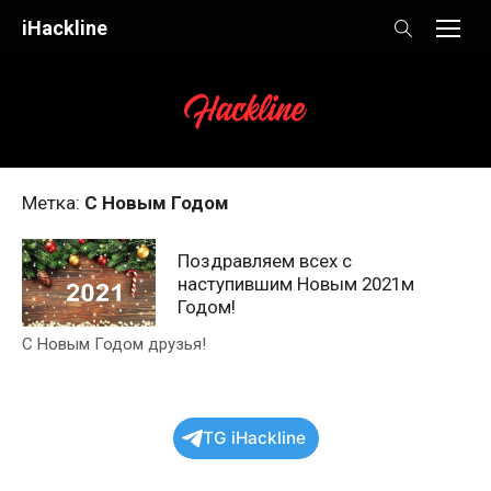
Skip
iHackline
to
content
Метка:
С Новым Годом
Поздравляем всех с
наступившим Новым 2021м
Годом!
С Новым Годом друзья!
TG iHackline