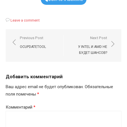
Leave a comment
Навигация
Previous Post
Next Post
по
OCUPDATETOOL
У INTEL И AMD НЕ
записям
БУДЕТ ШАНСОВ?
Добавить комментарий
Ваш адрес email не будет опубликован.
Обязательные
поля помечены
*
Комментарий
*