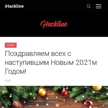
Skip
iHackline
to
content
NEWS
Поздравляем всех с
наступившим Новым 2021м
Годом!
0