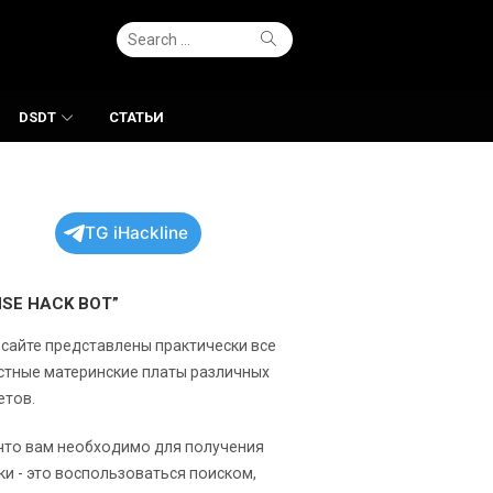
Search
Search
for:
DSDT
СТАТЬИ
TG iHackline
NSE HACK BOT”
 сайте представлены практически все
стные материнские платы различных
етов.
 что вам необходимо для получения
ки - это воспользоваться поиском,