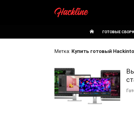
Skip
to
content
ГОТОВЫЕ СБОР
Метка:
Купить готовый Hackint
Вы
ст
Гот