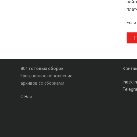
найт
плат
Если
П
801 готовых сборок
Конта
Ежедневное пополнение
ihackl
архивов со сборками
Telegr
О Нас