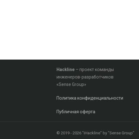
Hackline
– проект команды
инженеров-разработчиков
«Sense Group»
Политика конфиденциальности
Публичная оферта
© 2019 - 2026 "iHackline" by "Sense Group"