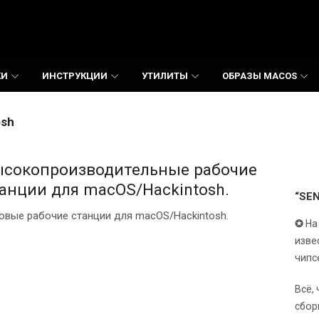
КИ
ИНСТРУКЦИИ
УТИЛИТЫ
ОБРАЗЫ MACOS
osh
сокопроизводительные рабочие
анции для macOS/Hackintosh.
“SE
овые рабочие станции для macOS/Hackintosh.
✪
На
изве
чипс
Всё,
сбор