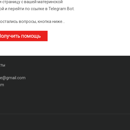
и страницу с вашей материнской
ой и перейти по ссылке в Telegram Bot.
 остались вопросы, кнопка ниже...
олучить помощь
кты
ine@gmail.com
am