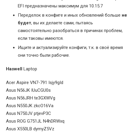
EFI предназначены максимум для 10.15.7
Переделок в конфиге и иных обновлений больше
не
будет
, вы их делаете сами, пытаясь
самостоятельно разобраться в причинах проблем,
если таковы имеются.
Ищите и актуализируйте конфиги, т.к. в своё время
они точно были рабочие.
Haswell
Laptop
Acer Aspire VN7-791 Isjy9gId
Asus N56JK IUuCGU0s
Asus N56JRH te3GXWVg
Asus N550JK zkcO16Va
Asus N750JV ptjevP3C
Asus ROG G751JL N4hDRWxq
Asus X550LB dymyZ5Vz