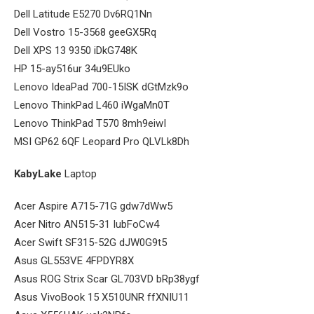
Dell Latitude E5270 Dv6RQ1Nn
Dell Vostro 15-3568 geeGX5Rq
Dell XPS 13 9350 iDkG748K
HP 15-ay516ur 34u9EUko
Lenovo IdeaPad 700-15ISK dGtMzk9o
Lenovo ThinkPad L460 iWgaMn0T
Lenovo ThinkPad T570 8mh9eiwI
MSI GP62 6QF Leopard Pro QLVLk8Dh
KabyLake
Laptop
Acer Aspire A715-71G gdw7dWw5
Acer Nitro AN515-31 IubFoCw4
Acer Swift SF315-52G dJW0G9t5
Asus GL553VE 4FPDYR8X
Asus ROG Strix Scar GL703VD bRp38ygf
Asus VivoBook 15 X510UNR ffXNIU11