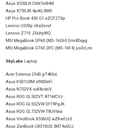
Asus X550LN CbN7eXHM
Asus X750JN 4pvKLXM0
HP Pro Book 450 G1 eZCF2TXp
Lenovo U330p cKa2svsf
Lenovo Z710 J3IuhyWQ
MSI MegaBook GP60 (MS-16GH) Emr8Dqyg
MSI MegaBook GT60 2PC (MS-16F4) jvx3cLnn
SkyLake
Laptop
Acer Extensa 2540 jyT4KloL
Asus K501UXM xfN00eFi
Asus N752VX vuK8cdsV
Asus ROG GL502VT AT1klCVz
Asus ROG GL552VW DfT9PgJK
Asus ROG GL752VW T8UV6lia
Asus VivoBook X556UQ wZKwfzs3
Asus ZenBook UX310UQ 3MT4xSUJ