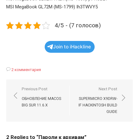
MSI MegaBook GL72M (MS-1799) Ih3TWVY5
4/5 - (7 голосов)
Join to iHackline
2 комментария
Навигация
Previous Post
Next Post
по
ОБНОВЛЕНИЕ MACOS
SUPERMICRO X9DRW-
записям
BIG SUR 11.6.X
IF HACKINTOSH BUILD
GUIDE
2 Replies to “
Пароли к архивам
”