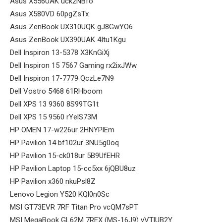
Asus X556UAK uck2NBfo
Asus X580VD 60pgZsTx
Asus ZenBook UX310UQK gJ8GwYO6
Asus ZenBook UX390UAK 4Itu1Kgu
Dell Inspiron 13-5378 X3KnGiXj
Dell Inspiron 15 7567 Gaming rx2ixJWw
Dell Inspiron 17-7779 QczLe7N9
Dell Vostro 5468 61RHboom
Dell XPS 13 9360 8S99TG1t
Dell XPS 15 9560 rYelS73M
HP OMEN 17-w226ur 2HNYPlEm
HP Pavilion 14 bf102ur 3NU5g0oq
HP Pavilion 15-ck018ur 5B9UfEHR
HP Pavilion Laptop 15-cc5xx 6jQBU8uz
HP Pavilion x360 nkuPsl8Z
Lenovo Legion Y520 KQl0n0Sc
MSI GT73EVR 7RF Titan Pro vcQM7sPT
MSI MegaBook GL62M 7REX (MS-16J9) yVTlUB2Y