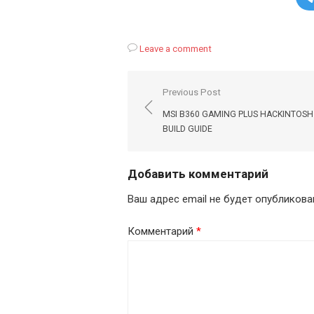
Leave a comment
Навигация
Previous Post
по
MSI B360 GAMING PLUS HACKINTOSH
записям
BUILD GUIDE
Добавить комментарий
Ваш адрес email не будет опубликова
Комментарий
*