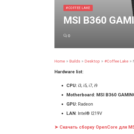
#COFFEE LAKE
MSI B360 GAMI
0
»
»
»
»
Home
Builds
Desktop
#Coffee Lake
Hardware list:
CPU:
i3, i5, i7, i9
Motherboard: MSI B360 GAMI
GPU:
Radeon
LAN
: Intel® I219V
➤ Скачать сборку OpenCore для 