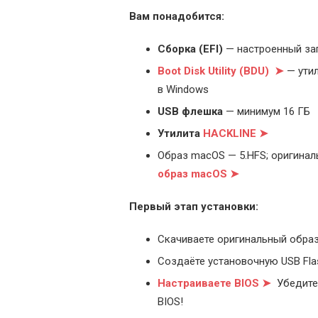
Вам понадобится:
Cборка (EFI)
— настроенный за
Boot Disk Utility (BDU) ➤
— утил
в Windows
USB флешка
— минимум 16 ГБ
Утилита
HACKLINE ➤
Образ macOS — 5.HFS; оригинал
образ macOS ➤
Первый этап установки:
Скачиваете оригинальный образ
Создаёте установочную USB Flash
Настраиваете BIOS ➤
Убедитес
BIOS!