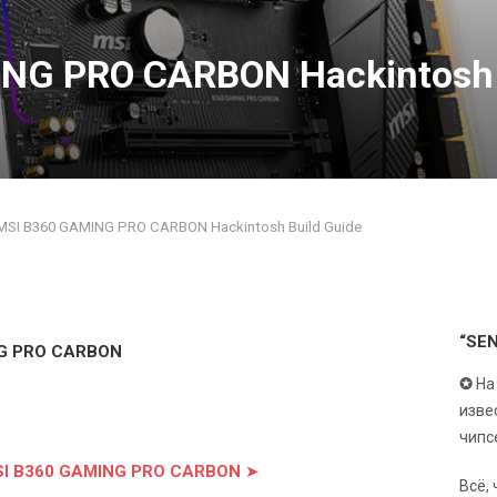
NG PRO CARBON Hackintosh 
MSI B360 GAMING PRO CARBON Hackintosh Build Guide
“SE
NG PRO CARBON
✪
На
изве
чипс
MSI B360 GAMING PRO CARBON
➤
Всё,