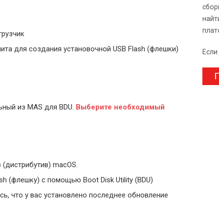
сбор
найт
плат
грузчик
ита для создания установочной USB Flash (флешки)
Если
П
ьный из MAS для BDU.
Выберите
необходимый
 (дистрибутив) macOS.
 (флешку) с помощью Boot Disk Utility (BDU)
ь, что у вас установлено последнее обновление