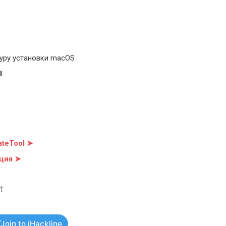
уру установки macOS
l
teTool ➤
ция ➤
t
Join to iHackline