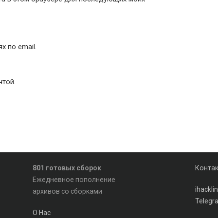
 по email.
чтой.
801 готовых сборок
Конта
Ежедневное пополнение
ihackl
архивов со сборками
Telegr
О Нас