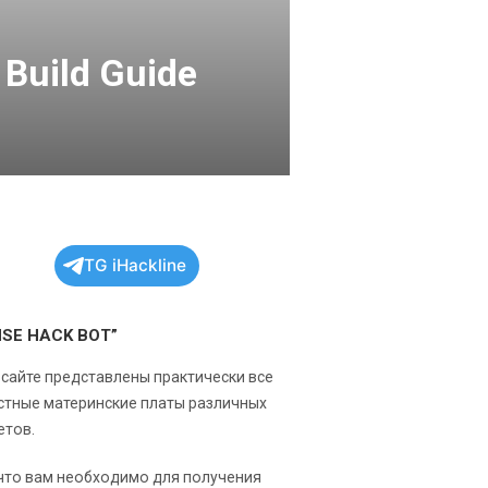
Build Guide
TG iHackline
NSE HACK BOT”
 сайте представлены практически все
стные материнские платы различных
етов.
 что вам необходимо для получения