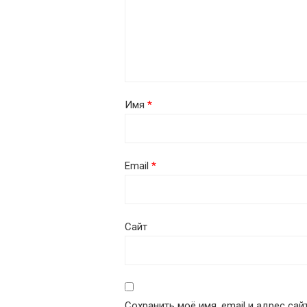
Имя
*
Email
*
Сайт
Сохранить моё имя, email и адрес са