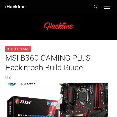
Skip
iHackline
to
content
#COFFEE LAKE
MSI B360 GAMING PLUS
Hackintosh Build Guide
0