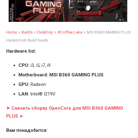
»
»
»
»
Home
Builds
Desktop
#Coffee Lake
MSI B360 GAMING PLUS
Hackintosh Build Guide
Hardware list:
CPU:
i3, i5, i7, i9
Motherboard: MSI B360 GAMING PLUS
GPU:
Radeon
LAN
: Intel® I219V
➤ Скачать сборку OpenCore для MSI B360 GAMING
PLUS
➤
Вам понадобится: