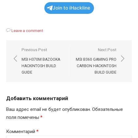
Join to iHackline
Leave a comment
Навигация
Previous Post
Next Post
по
MSI H370M BAZOOKA
MSI B360 GAMING PRO
записям
HACKINTOSH BUILD
CARBON HACKINTOSH
GUIDE
BUILD GUIDE
Добавить комментарий
Ваш адрес email не будет опубликован.
Обязательные
поля помечены
*
Комментарий
*