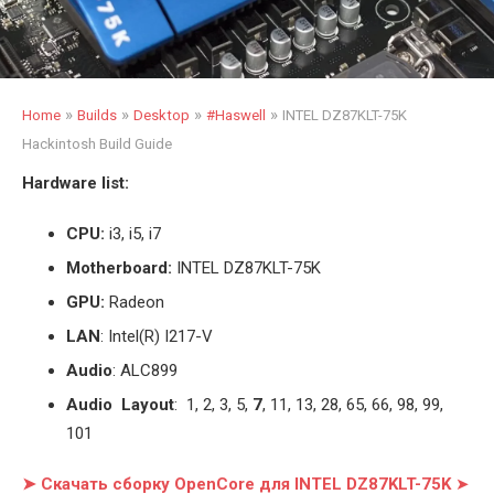
»
»
»
»
Home
Builds
Desktop
#Haswell
INTEL DZ87KLT-75K
Hackintosh Build Guide
Hardware list:
CPU:
i3, i5, i7
Motherboard:
INTEL DZ87KLT-75K
GPU:
Radeon
LAN
: Intel(R) I217-V
Audio
: ALC899
Audio Layout
: 1, 2, 3, 5,
7
, 11, 13, 28, 65, 66, 98, 99,
101
➤ Скачать сборку OpenCore для INTEL DZ87KLT-75K
➤