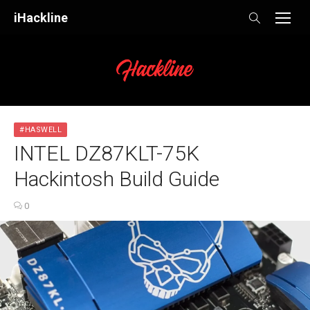
Skip
iHackline
to
content
#HASWELL
INTEL DZ87KLT-75K
Hackintosh Build Guide
0