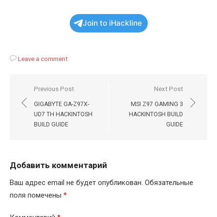
Join to iHackline
Leave a comment
Навигация
Previous Post
Next Post
по
GIGABYTE GA-Z97X-
MSI Z97 GAMING 3
записям
UD7 TH HACKINTOSH
HACKINTOSH BUILD
BUILD GUIDE
GUIDE
Добавить комментарий
Ваш адрес email не будет опубликован.
Обязательные
поля помечены
*