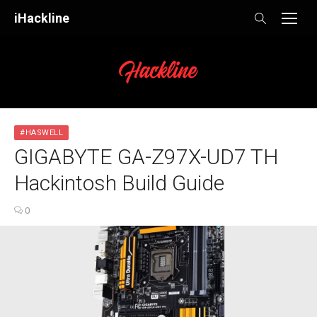
Skip
iHackline
to
content
#HASWELL
GIGABYTE GA-Z97X-UD7 TH
Hackintosh Build Guide
0