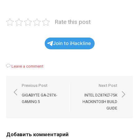
Rate this post
Join to iHackline
Leave a comment
Навигация
Previous Post
Next Post
по
GIGABYTE GA-Z97X-
INTEL DZ87KLT-75K
записям
GAMING 5
HACKINTOSH BUILD
GUIDE
Добавить комментарий