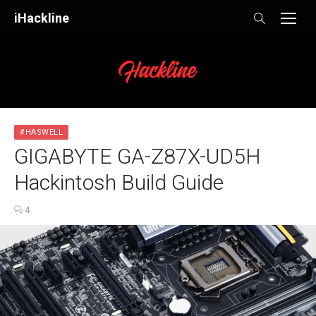
Skip
iHackline
to
content
#HASWELL
GIGABYTE GA-Z87X-UD5H
Hackintosh Build Guide
4