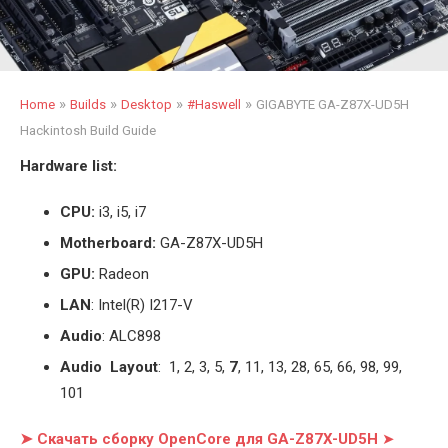
»
»
»
»
Home
Builds
Desktop
#Haswell
GIGABYTE GA-Z87X-UD5H
Hackintosh Build Guide
Hardware list:
CPU:
i3, i5, i7
Motherboard:
GA-Z87X-UD5H
GPU:
Radeon
LAN
: Intel(R) I217-V
Audio
: ALC898
Audio Layout
: 1, 2, 3, 5,
7
, 11, 13, 28, 65, 66, 98, 99,
101
➤ Скачать сборку OpenCore для GA-Z87X-UD5H
➤