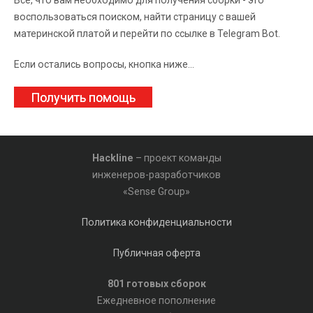
Всё, что вам необходимо для получения сборки - это
воспользоваться поиском, найти страницу с вашей
материнской платой и перейти по ссылке в Telegram Bot.
Если остались вопросы, кнопка ниже...
Получить помощь
Hackline
– проект команды
инженеров-разработчиков
«Sense Group»
Политика конфиденциальности
Публичная оферта
801 готовых сборок
Ежедневное пополнение