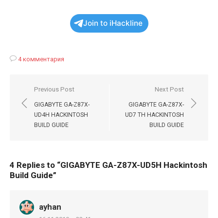
Join to iHackline
4 комментария
Навигация
Previous Post
Next Post
по
GIGABYTE GA-Z87X-
GIGABYTE GA-Z87X-
записям
UD4H HACKINTOSH
UD7 TH HACKINTOSH
BUILD GUIDE
BUILD GUIDE
4 Replies to “
GIGABYTE GA-Z87X-UD5H Hackintosh
Build Guide
”
ayhan