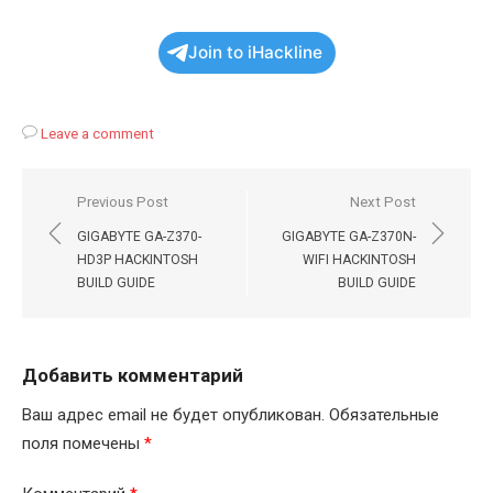
Join to iHackline
Leave a comment
Навигация
Previous Post
Next Post
по
GIGABYTE GA-Z370-
GIGABYTE GA-Z370N-
записям
HD3P HACKINTOSH
WIFI HACKINTOSH
BUILD GUIDE
BUILD GUIDE
Добавить комментарий
Ваш адрес email не будет опубликован.
Обязательные
поля помечены
*