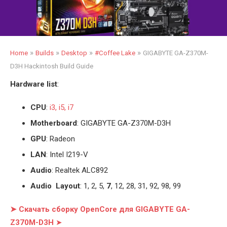
»
»
»
»
Home
Builds
Desktop
#Coffee Lake
GIGABYTE GA-Z370M-
D3H Hackintosh Build Guide
Hardware list
:
CPU
:
i3, i5, i7
Motherboard
: GIGABYTE GA-Z370M-D3H
GPU
: Radeon
LAN
: Intel I219-V
Audio
: Realtek ALC892
Audio Layout
: 1, 2, 5,
7
, 12, 28, 31, 92, 98, 99
➤ Скачать сборку OpenCore для GIGABYTE GA-
Z370M-D3H
➤