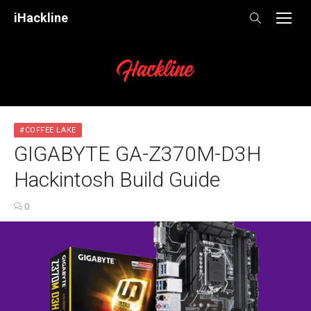
Skip
iHackline
to
content
#COFFEE LAKE
GIGABYTE GA-Z370M-D3H
Hackintosh Build Guide
0